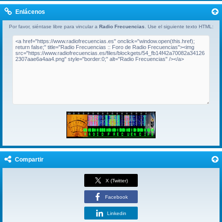
Enlácenos
Por favor, siéntase libre para vincular a
Radio Frecuencias
. Use el siguiente texto HTML:
Compartir
X (Twitter)
Facebook
Linkedin