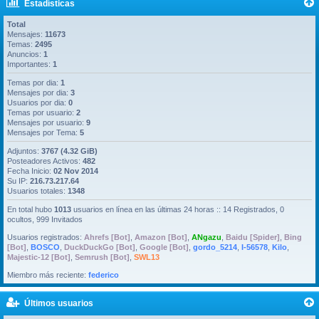
Estadísticas
Total
Mensajes:
11673
Temas:
2495
Anuncios:
1
Importantes:
1
Temas por dia:
1
Mensajes por dia:
3
Usuarios por dia:
0
Temas por usuario:
2
Mensajes por usuario:
9
Mensajes por Tema:
5
Adjuntos:
3767 (4.32 GiB)
Posteadores Activos:
482
Fecha Inicio:
02 Nov 2014
Su IP:
216.73.217.64
Usuarios totales:
1348
En total hubo
1013
usuarios en línea en las últimas 24 horas :: 14 Registrados, 0
ocultos, 999 Invitados
Usuarios registrados:
Ahrefs [Bot]
,
Amazon [Bot]
,
ANgazu
,
Baidu [Spider]
,
Bing
[Bot]
,
BOSCO
,
DuckDuckGo [Bot]
,
Google [Bot]
,
gordo_5214
,
I-56578
,
Kilo
,
Majestic-12 [Bot]
,
Semrush [Bot]
,
SWL13
Miembro más reciente:
federico
Últimos usuarios