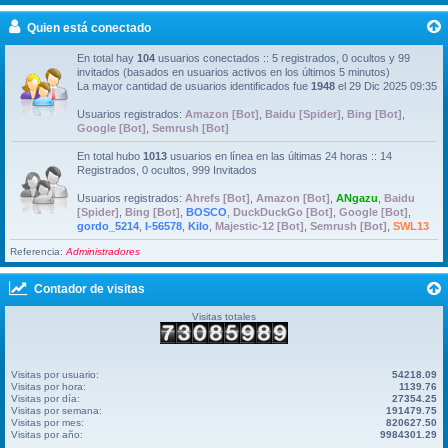
Quien está conectado
En total hay
104
usuarios conectados :: 5 registrados, 0 ocultos y 99
invitados (basados en usuarios activos en los últimos 5 minutos)
La mayor cantidad de usuarios identificados fue
1948
el 29 Dic 2025 09:35
Usuarios registrados:
Amazon [Bot]
,
Baidu [Spider]
,
Bing [Bot]
,
Google [Bot]
,
Semrush [Bot]
En total hubo
1013
usuarios en línea en las últimas 24 horas :: 14
Registrados, 0 ocultos, 999 Invitados
Usuarios registrados:
Ahrefs [Bot]
,
Amazon [Bot]
,
ANgazu
,
Baidu
[Spider]
,
Bing [Bot]
,
BOSCO
,
DuckDuckGo [Bot]
,
Google [Bot]
,
gordo_5214
,
I-56578
,
Kilo
,
Majestic-12 [Bot]
,
Semrush [Bot]
,
SWL13
Referencia:
Administradores
Contador de visitas
Visitas totales
Visitas por usuario:
54218.09
Visitas por hora:
1139.76
Visitas por día:
27354.25
Visitas por semana:
191479.75
Visitas por mes:
820627.50
Visitas por año:
9984301.29