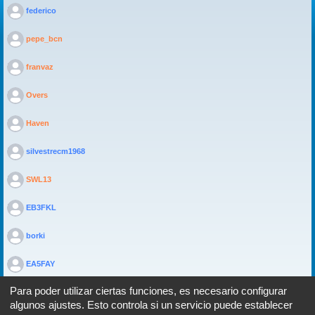
>
federico
>
pepe_bcn
>
franvaz
>
Overs
>
Haven
>
silvestrecm1968
>
SWL13
>
EB3FKL
>
borki
>
EA5FAY
Para poder utilizar ciertas funciones, es necesario configurar
algunos ajustes. Esto controla si un servicio puede establecer
Portal
Foro
Todos los horarios son
UTC+02:00