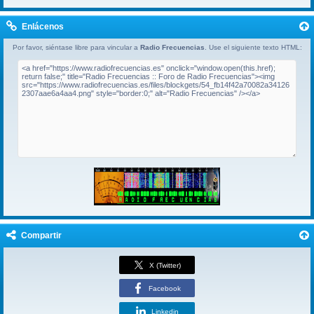
Enlácenos
Por favor, siéntase libre para vincular a
Radio Frecuencias
. Use el siguiente texto HTML:
Compartir
X (Twitter)
Facebook
Linkedin