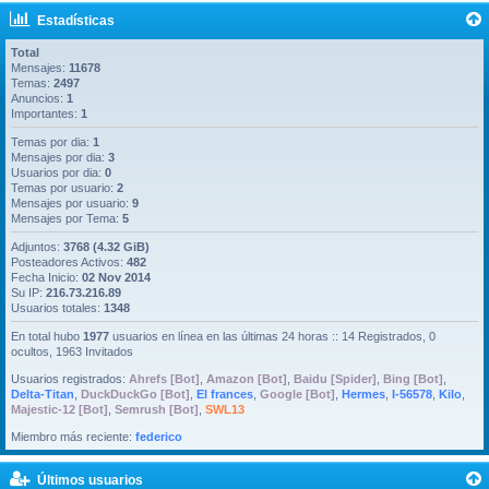
Estadísticas
Total
Mensajes:
11678
Temas:
2497
Anuncios:
1
Importantes:
1
Temas por dia:
1
Mensajes por dia:
3
Usuarios por dia:
0
Temas por usuario:
2
Mensajes por usuario:
9
Mensajes por Tema:
5
Adjuntos:
3768 (4.32 GiB)
Posteadores Activos:
482
Fecha Inicio:
02 Nov 2014
Su IP:
216.73.216.89
Usuarios totales:
1348
En total hubo
1977
usuarios en línea en las últimas 24 horas :: 14 Registrados, 0
ocultos, 1963 Invitados
Usuarios registrados:
Ahrefs [Bot]
,
Amazon [Bot]
,
Baidu [Spider]
,
Bing [Bot]
,
Delta-Titan
,
DuckDuckGo [Bot]
,
El frances
,
Google [Bot]
,
Hermes
,
I-56578
,
Kilo
,
Majestic-12 [Bot]
,
Semrush [Bot]
,
SWL13
Miembro más reciente:
federico
Últimos usuarios