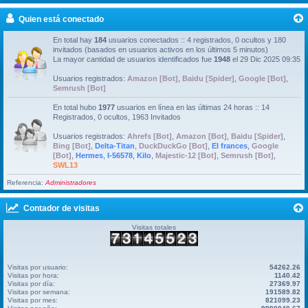
Quien está conectado
En total hay
184
usuarios conectados :: 4 registrados, 0 ocultos y 180
invitados (basados en usuarios activos en los últimos 5 minutos)
La mayor cantidad de usuarios identificados fue
1948
el 29 Dic 2025 09:35
Usuarios registrados:
Amazon [Bot]
,
Baidu [Spider]
,
Google [Bot]
,
Semrush [Bot]
En total hubo
1977
usuarios en línea en las últimas 24 horas :: 14
Registrados, 0 ocultos, 1963 Invitados
Usuarios registrados:
Ahrefs [Bot]
,
Amazon [Bot]
,
Baidu [Spider]
,
Bing [Bot]
,
Delta-Titan
,
DuckDuckGo [Bot]
,
El frances
,
Google
[Bot]
,
Hermes
,
I-56578
,
Kilo
,
Majestic-12 [Bot]
,
Semrush [Bot]
,
SWL13
Referencia:
Administradores
Contador de visitas
Visitas totales
Visitas por usuario:
54262.26
Visitas por hora:
1140.42
Visitas por día:
27369.97
Visitas por semana:
191589.82
Visitas por mes:
821099.23