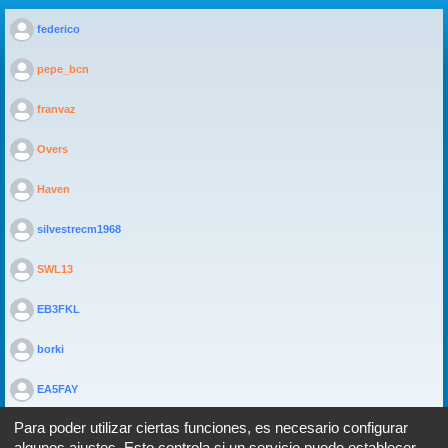
>
federico
>
pepe_bcn
>
franvaz
>
Overs
>
Haven
>
silvestrecm1968
>
SWL13
>
EB3FKL
>
borki
>
EA5FAY
Para poder utilizar ciertas funciones, es necesario configurar
algunos ajustes. Esto controla si un servicio puede establecer