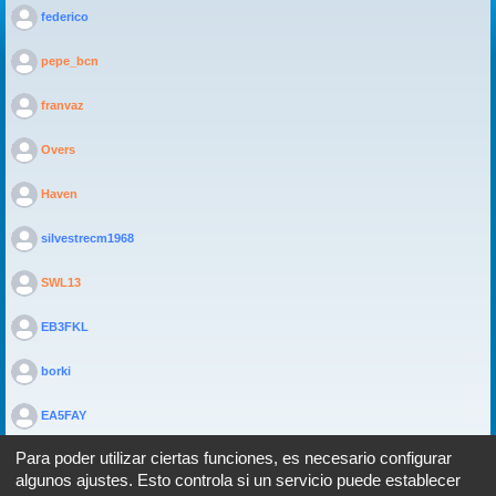
>
federico
>
pepe_bcn
>
franvaz
>
Overs
>
Haven
>
silvestrecm1968
>
SWL13
>
EB3FKL
>
borki
>
EA5FAY
Para poder utilizar ciertas funciones, es necesario configurar
algunos ajustes. Esto controla si un servicio puede establecer
Portal
Foro
Todos los horarios son
UTC+02:00