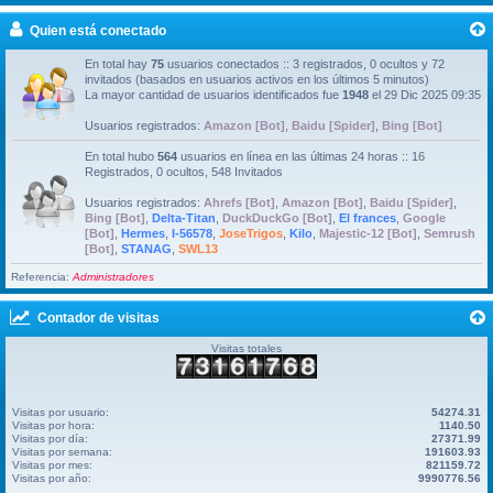
Quien está conectado
En total hay
75
usuarios conectados :: 3 registrados, 0 ocultos y 72
invitados (basados en usuarios activos en los últimos 5 minutos)
La mayor cantidad de usuarios identificados fue
1948
el 29 Dic 2025 09:35
Usuarios registrados:
Amazon [Bot]
,
Baidu [Spider]
,
Bing [Bot]
En total hubo
564
usuarios en línea en las últimas 24 horas :: 16
Registrados, 0 ocultos, 548 Invitados
Usuarios registrados:
Ahrefs [Bot]
,
Amazon [Bot]
,
Baidu [Spider]
,
Bing [Bot]
,
Delta-Titan
,
DuckDuckGo [Bot]
,
El frances
,
Google
[Bot]
,
Hermes
,
I-56578
,
JoseTrigos
,
Kilo
,
Majestic-12 [Bot]
,
Semrush
[Bot]
,
STANAG
,
SWL13
Referencia:
Administradores
Contador de visitas
Visitas totales
Visitas por usuario:
54274.31
Visitas por hora:
1140.50
Visitas por día:
27371.99
Visitas por semana:
191603.93
Visitas por mes:
821159.72
Visitas por año:
9990776.56