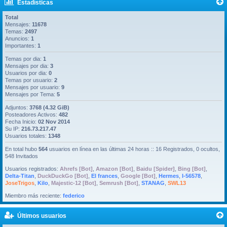
Estadísticas
Total
Mensajes:
11678
Temas:
2497
Anuncios:
1
Importantes:
1
Temas por dia:
1
Mensajes por dia:
3
Usuarios por dia:
0
Temas por usuario:
2
Mensajes por usuario:
9
Mensajes por Tema:
5
Adjuntos:
3768 (4.32 GiB)
Posteadores Activos:
482
Fecha Inicio:
02 Nov 2014
Su IP:
216.73.217.47
Usuarios totales:
1348
En total hubo
564
usuarios en línea en las últimas 24 horas :: 16 Registrados, 0 ocultos,
548 Invitados
Usuarios registrados:
Ahrefs [Bot]
,
Amazon [Bot]
,
Baidu [Spider]
,
Bing [Bot]
,
Delta-Titan
,
DuckDuckGo [Bot]
,
El frances
,
Google [Bot]
,
Hermes
,
I-56578
,
JoseTrigos
,
Kilo
,
Majestic-12 [Bot]
,
Semrush [Bot]
,
STANAG
,
SWL13
Miembro más reciente:
federico
Últimos usuarios