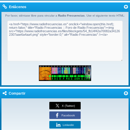
Enlácenos
Por favor, siéntase libre para vincular a
Radio Frecuencias
. Use el siguiente texto HTML:
Compartir
X (Twitter)
Facebook
Linkedin