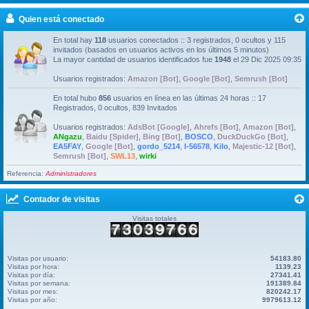
Quien está conectado
En total hay
118
usuarios conectados :: 3 registrados, 0 ocultos y 115
invitados (basados en usuarios activos en los últimos 5 minutos)
La mayor cantidad de usuarios identificados fue
1948
el 29 Dic 2025 09:35
Usuarios registrados:
Amazon [Bot]
,
Google [Bot]
,
Semrush [Bot]
En total hubo
856
usuarios en línea en las últimas 24 horas :: 17
Registrados, 0 ocultos, 839 Invitados
Usuarios registrados:
AdsBot [Google]
,
Ahrefs [Bot]
,
Amazon [Bot]
,
ANgazu
,
Baidu [Spider]
,
Bing [Bot]
,
BOSCO
,
DuckDuckGo [Bot]
,
EA5FAY
,
Google [Bot]
,
gordo_5214
,
I-56578
,
Kilo
,
Majestic-12 [Bot]
,
Semrush [Bot]
,
SWL13
,
wirki
Referencia:
Administradores
Contador de visitas
Visitas totales
Visitas por usuario:
54183.80
Visitas por hora:
1139.23
Visitas por día:
27341.41
Visitas por semana:
191389.84
Visitas por mes:
820242.17
Visitas por año:
9979613.12