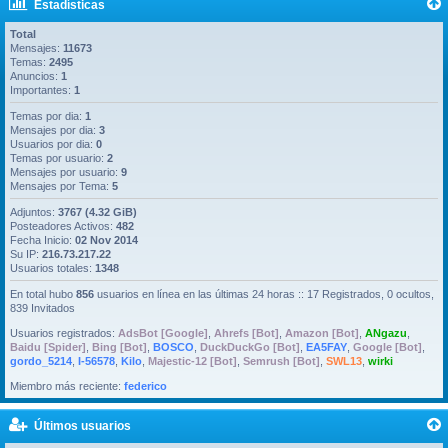
Estadísticas
Total
Mensajes:
11673
Temas:
2495
Anuncios:
1
Importantes:
1
Temas por dia:
1
Mensajes por dia:
3
Usuarios por dia:
0
Temas por usuario:
2
Mensajes por usuario:
9
Mensajes por Tema:
5
Adjuntos:
3767 (4.32 GiB)
Posteadores Activos:
482
Fecha Inicio:
02 Nov 2014
Su IP:
216.73.217.22
Usuarios totales:
1348
En total hubo
856
usuarios en línea en las últimas 24 horas :: 17 Registrados, 0 ocultos,
839 Invitados
Usuarios registrados:
AdsBot [Google]
,
Ahrefs [Bot]
,
Amazon [Bot]
,
ANgazu
,
Baidu [Spider]
,
Bing [Bot]
,
BOSCO
,
DuckDuckGo [Bot]
,
EA5FAY
,
Google [Bot]
,
gordo_5214
,
I-56578
,
Kilo
,
Majestic-12 [Bot]
,
Semrush [Bot]
,
SWL13
,
wirki
Miembro más reciente:
federico
Últimos usuarios