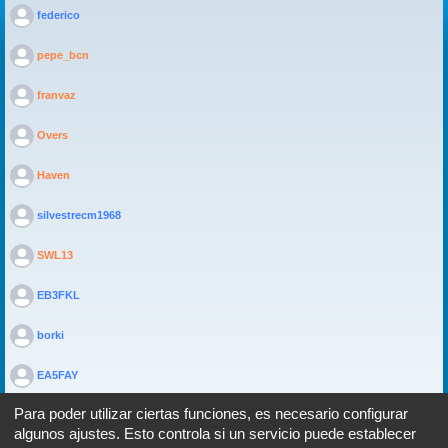
>
federico
>
pepe_bcn
>
franvaz
>
Overs
>
Haven
>
silvestrecm1968
>
SWL13
>
EB3FKL
>
borki
>
EA5FAY
Para poder utilizar ciertas funciones, es necesario configurar
algunos ajustes. Esto controla si un servicio puede establecer
Portal
Foro
Todos los horarios son
UTC+02:00