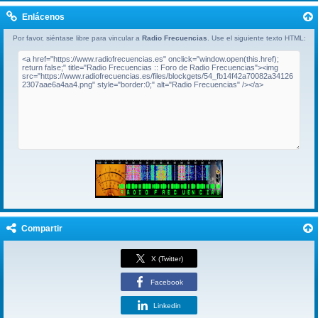
Enlácenos
Por favor, siéntase libre para vincular a
Radio Frecuencias
. Use el siguiente texto HTML:
Compartir
X (Twitter)
Facebook
Linkedin