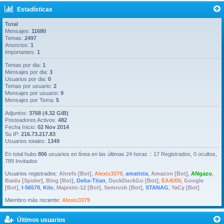
Estadísticas
Total
Mensajes:
11680
Temas:
2497
Anuncios:
1
Importantes:
1
Temas por dia:
1
Mensajes por dia:
3
Usuarios por dia:
0
Temas por usuario:
2
Mensajes por usuario:
9
Mensajes por Tema:
5
Adjuntos:
3768 (4.32 GiB)
Posteadores Activos:
482
Fecha Inicio:
02 Nov 2014
Su IP:
216.73.217.83
Usuarios totales:
1349
En total hubo
806
usuarios en línea en las últimas 24 horas :: 17 Registrados, 0 ocultos,
789 Invitados
Usuarios registrados:
Ahrefs [Bot]
,
Alexis3379
,
amatista
,
Amazon [Bot]
,
ANgazu
,
Baidu [Spider]
,
Bing [Bot]
,
Delta-Titan
,
DuckDuckGo [Bot]
,
EA4IXN
,
Google
[Bot]
,
I-56578
,
Kilo
,
Majestic-12 [Bot]
,
Semrush [Bot]
,
STANAG
,
YaCy [Bot]
Miembro más reciente:
Alexis3379
Últimos usuarios