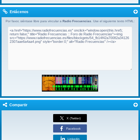
Enlácenos
Por favor, siéntase libre para vincular a
Radio Frecuencias
. Use el siguiente texto HTML:
Compartir
X (Twitter)
Facebook
Linkedin