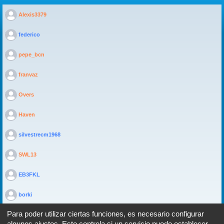
>
Alexis3379
>
federico
>
pepe_bcn
>
franvaz
>
Overs
>
Haven
>
silvestrecm1968
>
SWL13
>
EB3FKL
>
borki
Para poder utilizar ciertas funciones, es necesario configurar
algunos ajustes. Esto controla si un servicio puede establecer