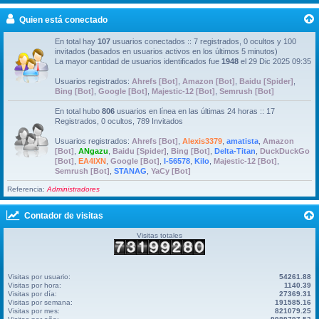
Quien está conectado
En total hay
107
usuarios conectados :: 7 registrados, 0 ocultos y 100
invitados (basados en usuarios activos en los últimos 5 minutos)
La mayor cantidad de usuarios identificados fue
1948
el 29 Dic 2025 09:35
Usuarios registrados:
Ahrefs [Bot]
,
Amazon [Bot]
,
Baidu [Spider]
,
Bing [Bot]
,
Google [Bot]
,
Majestic-12 [Bot]
,
Semrush [Bot]
En total hubo
806
usuarios en línea en las últimas 24 horas :: 17
Registrados, 0 ocultos, 789 Invitados
Usuarios registrados:
Ahrefs [Bot]
,
Alexis3379
,
amatista
,
Amazon
[Bot]
,
ANgazu
,
Baidu [Spider]
,
Bing [Bot]
,
Delta-Titan
,
DuckDuckGo
[Bot]
,
EA4IXN
,
Google [Bot]
,
I-56578
,
Kilo
,
Majestic-12 [Bot]
,
Semrush [Bot]
,
STANAG
,
YaCy [Bot]
Referencia:
Administradores
Contador de visitas
Visitas totales
Visitas por usuario:
54261.88
Visitas por hora:
1140.39
Visitas por día:
27369.31
Visitas por semana:
191585.16
Visitas por mes:
821079.25