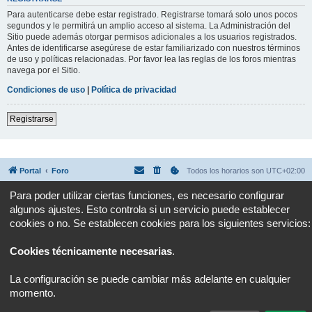
Para autenticarse debe estar registrado. Registrarse tomará solo unos pocos
segundos y le permitirá un amplio acceso al sistema. La Administración del
Sitio puede además otorgar permisos adicionales a los usuarios registrados.
Antes de identificarse asegúrese de estar familiarizado con nuestros términos
de uso y políticas relacionadas. Por favor lea las reglas de los foros mientras
navega por el Sitio.
Condiciones de uso
|
Política de privacidad
Registrarse
Portal
Foro
Todos los horarios son
UTC+02:00
Para poder utilizar ciertas funciones, es necesario configurar
Desarrollado por
phpBB
® Forum Software © phpBB Limited
algunos ajustes. Esto controla si un servicio puede establecer
Traducción al español por
phpBB España
Privacidad
|
Condiciones
cookies o no. Se establecen cookies para los siguientes servicios:
Cookies técnicamente necesarias
.
La configuración se puede cambiar más adelante en cualquier
momento.