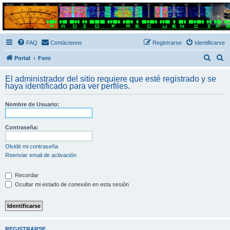
Radio Frecuencias
Foro de Radio Frecuencias
FAQ
Contáctenos
Registrarse
Identificarse
B
B
Portal
Foro
u
u
El administrador del sitio requiere que esté registrado y se
s
s
haya identificado para ver perfiles.
c
c
Nombre de Usuario:
a
a
r
r
Contraseña:
Olvidé mi contraseña
Reenviar email de activación
Recordar
Ocultar mi estado de conexión en esta sesión
REGISTRARSE