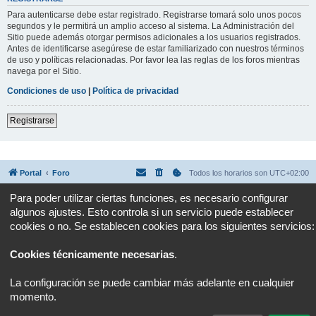
Para autenticarse debe estar registrado. Registrarse tomará solo unos pocos
segundos y le permitirá un amplio acceso al sistema. La Administración del
Sitio puede además otorgar permisos adicionales a los usuarios registrados.
Antes de identificarse asegúrese de estar familiarizado con nuestros términos
de uso y políticas relacionadas. Por favor lea las reglas de los foros mientras
navega por el Sitio.
Condiciones de uso
|
Política de privacidad
Registrarse
Portal
Foro
Todos los horarios son
UTC+02:00
Para poder utilizar ciertas funciones, es necesario configurar
Desarrollado por
phpBB
® Forum Software © phpBB Limited
algunos ajustes. Esto controla si un servicio puede establecer
Traducción al español por
phpBB España
Privacidad
|
Condiciones
cookies o no. Se establecen cookies para los siguientes servicios:
Cookies técnicamente necesarias
.
La configuración se puede cambiar más adelante en cualquier
momento.