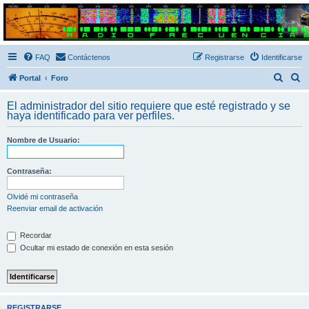
Radio Frecuencias
Foro de Radio Frecuencias
FAQ
Contáctenos
Registrarse
Identificarse
B
B
Portal
Foro
u
u
El administrador del sitio requiere que esté registrado y se
s
s
haya identificado para ver perfiles.
c
c
Nombre de Usuario:
a
a
r
r
Contraseña:
Olvidé mi contraseña
Reenviar email de activación
Recordar
Ocultar mi estado de conexión en esta sesión
REGISTRARSE