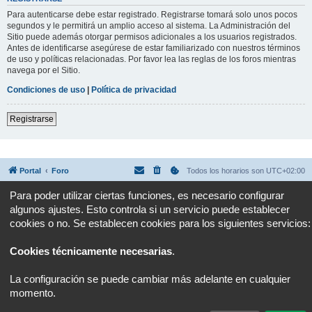
Para autenticarse debe estar registrado. Registrarse tomará solo unos pocos
segundos y le permitirá un amplio acceso al sistema. La Administración del
Sitio puede además otorgar permisos adicionales a los usuarios registrados.
Antes de identificarse asegúrese de estar familiarizado con nuestros términos
de uso y políticas relacionadas. Por favor lea las reglas de los foros mientras
navega por el Sitio.
Condiciones de uso
|
Política de privacidad
Registrarse
Portal
Foro
Todos los horarios son
UTC+02:00
Para poder utilizar ciertas funciones, es necesario configurar
Desarrollado por
phpBB
® Forum Software © phpBB Limited
algunos ajustes. Esto controla si un servicio puede establecer
Traducción al español por
phpBB España
Privacidad
|
Condiciones
cookies o no. Se establecen cookies para los siguientes servicios:
Cookies técnicamente necesarias
.
La configuración se puede cambiar más adelante en cualquier
momento.