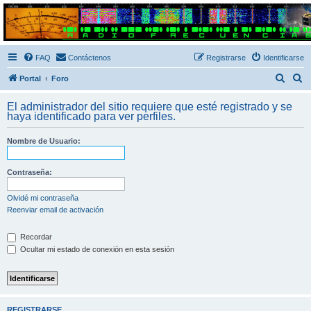
Radio Frecuencias
Foro de Radio Frecuencias
FAQ
Contáctenos
Registrarse
Identificarse
B
B
Portal
Foro
u
u
El administrador del sitio requiere que esté registrado y se
s
s
haya identificado para ver perfiles.
c
c
Nombre de Usuario:
a
a
r
r
Contraseña:
Olvidé mi contraseña
Reenviar email de activación
Recordar
Ocultar mi estado de conexión en esta sesión
REGISTRARSE