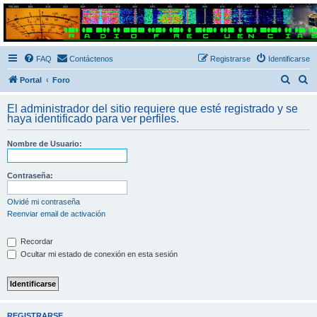
Radio Frecuencias
Foro de Radio Frecuencias
FAQ
Contáctenos
Registrarse
Identificarse
B
B
Portal
Foro
u
u
El administrador del sitio requiere que esté registrado y se
s
s
haya identificado para ver perfiles.
c
c
Nombre de Usuario:
a
a
r
r
Contraseña:
Olvidé mi contraseña
Reenviar email de activación
Recordar
Ocultar mi estado de conexión en esta sesión
REGISTRARSE