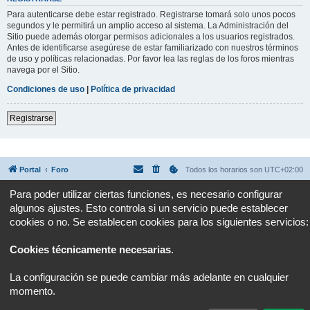
Para autenticarse debe estar registrado. Registrarse tomará solo unos pocos
segundos y le permitirá un amplio acceso al sistema. La Administración del
Sitio puede además otorgar permisos adicionales a los usuarios registrados.
Antes de identificarse asegúrese de estar familiarizado con nuestros términos
de uso y políticas relacionadas. Por favor lea las reglas de los foros mientras
navega por el Sitio.
Condiciones de uso
|
Política de privacidad
Registrarse
Portal
Foro
Todos los horarios son
UTC+02:00
Para poder utilizar ciertas funciones, es necesario configurar
Desarrollado por
phpBB
® Forum Software © phpBB Limited
algunos ajustes. Esto controla si un servicio puede establecer
Traducción al español por
phpBB España
Privacidad
|
Condiciones
cookies o no. Se establecen cookies para los siguientes servicios:
Cookies técnicamente necesarias
.
La configuración se puede cambiar más adelante en cualquier
momento.