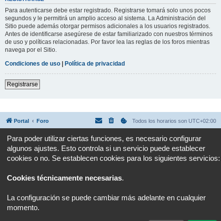
Para autenticarse debe estar registrado. Registrarse tomará solo unos pocos
segundos y le permitirá un amplio acceso al sistema. La Administración del
Sitio puede además otorgar permisos adicionales a los usuarios registrados.
Antes de identificarse asegúrese de estar familiarizado con nuestros términos
de uso y políticas relacionadas. Por favor lea las reglas de los foros mientras
navega por el Sitio.
Condiciones de uso
|
Política de privacidad
Registrarse
Portal
Foro
Todos los horarios son
UTC+02:00
Para poder utilizar ciertas funciones, es necesario configurar
Desarrollado por
phpBB
® Forum Software © phpBB Limited
algunos ajustes. Esto controla si un servicio puede establecer
Traducción al español por
phpBB España
Privacidad
|
Condiciones
cookies o no. Se establecen cookies para los siguientes servicios:
Cookies técnicamente necesarias
.
La configuración se puede cambiar más adelante en cualquier
momento.