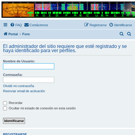
Radio Frecuencias
Foro de Radio Frecuencias
FAQ
Contáctenos
Registrarse
Identificarse
B
B
Portal
Foro
u
u
El administrador del sitio requiere que esté registrado y se
s
s
haya identificado para ver perfiles.
c
c
Nombre de Usuario:
a
a
r
r
Contraseña:
Olvidé mi contraseña
Reenviar email de activación
Recordar
Ocultar mi estado de conexión en esta sesión
REGISTRARSE