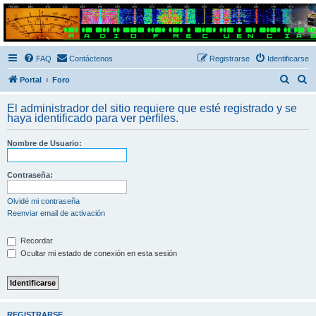
Radio Frecuencias
Foro de Radio Frecuencias
FAQ
Contáctenos
Registrarse
Identificarse
B
B
Portal
Foro
u
u
El administrador del sitio requiere que esté registrado y se
s
s
haya identificado para ver perfiles.
c
c
Nombre de Usuario:
a
a
r
r
Contraseña:
Olvidé mi contraseña
Reenviar email de activación
Recordar
Ocultar mi estado de conexión en esta sesión
REGISTRARSE