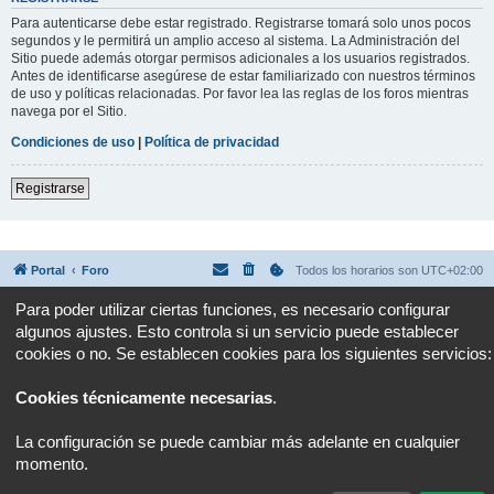
Para autenticarse debe estar registrado. Registrarse tomará solo unos pocos
segundos y le permitirá un amplio acceso al sistema. La Administración del
Sitio puede además otorgar permisos adicionales a los usuarios registrados.
Antes de identificarse asegúrese de estar familiarizado con nuestros términos
de uso y políticas relacionadas. Por favor lea las reglas de los foros mientras
navega por el Sitio.
Condiciones de uso
|
Política de privacidad
Registrarse
Portal
Foro
Todos los horarios son
UTC+02:00
Para poder utilizar ciertas funciones, es necesario configurar
Desarrollado por
phpBB
® Forum Software © phpBB Limited
algunos ajustes. Esto controla si un servicio puede establecer
Traducción al español por
phpBB España
Privacidad
|
Condiciones
cookies o no. Se establecen cookies para los siguientes servicios:
Cookies técnicamente necesarias
.
La configuración se puede cambiar más adelante en cualquier
momento.