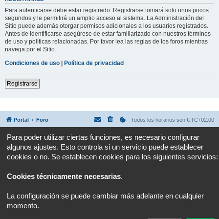
Para autenticarse debe estar registrado. Registrarse tomará solo unos pocos
segundos y le permitirá un amplio acceso al sistema. La Administración del
Sitio puede además otorgar permisos adicionales a los usuarios registrados.
Antes de identificarse asegúrese de estar familiarizado con nuestros términos
de uso y políticas relacionadas. Por favor lea las reglas de los foros mientras
navega por el Sitio.
Condiciones de uso
|
Política de privacidad
Registrarse
Portal
Foro
Todos los horarios son
UTC+02:00
Para poder utilizar ciertas funciones, es necesario configurar
Desarrollado por
phpBB
® Forum Software © phpBB Limited
algunos ajustes. Esto controla si un servicio puede establecer
Traducción al español por
phpBB España
Privacidad
|
Condiciones
cookies o no. Se establecen cookies para los siguientes servicios:
Cookies técnicamente necesarias
.
La configuración se puede cambiar más adelante en cualquier
momento.