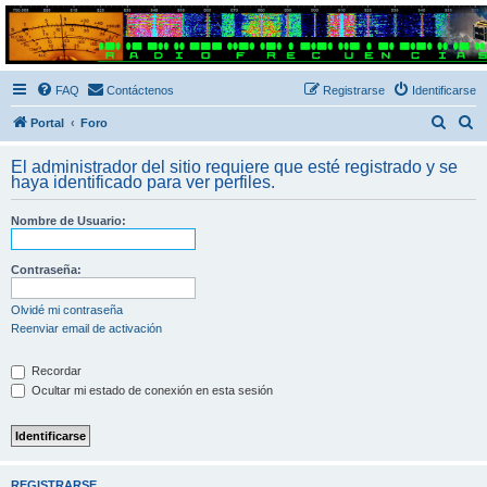
Radio Frecuencias
Foro de Radio Frecuencias
FAQ
Contáctenos
Registrarse
Identificarse
B
B
Portal
Foro
u
u
El administrador del sitio requiere que esté registrado y se
s
s
haya identificado para ver perfiles.
c
c
Nombre de Usuario:
a
a
r
r
Contraseña:
Olvidé mi contraseña
Reenviar email de activación
Recordar
Ocultar mi estado de conexión en esta sesión
REGISTRARSE