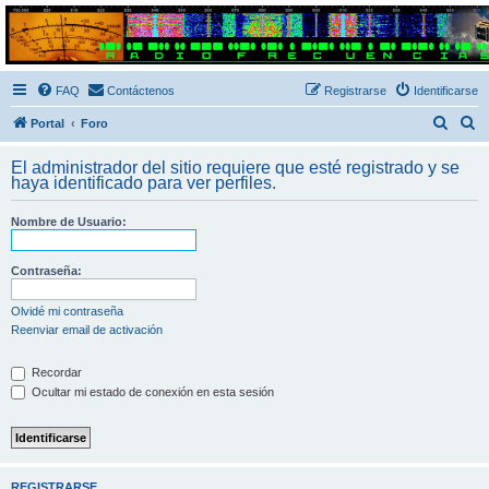
Radio Frecuencias
Foro de Radio Frecuencias
FAQ
Contáctenos
Registrarse
Identificarse
B
B
Portal
Foro
u
u
El administrador del sitio requiere que esté registrado y se
s
s
haya identificado para ver perfiles.
c
c
Nombre de Usuario:
a
a
r
r
Contraseña:
Olvidé mi contraseña
Reenviar email de activación
Recordar
Ocultar mi estado de conexión en esta sesión
REGISTRARSE