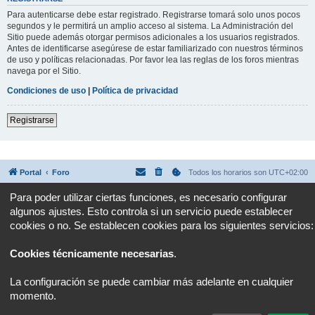
Para autenticarse debe estar registrado. Registrarse tomará solo unos pocos
segundos y le permitirá un amplio acceso al sistema. La Administración del
Sitio puede además otorgar permisos adicionales a los usuarios registrados.
Antes de identificarse asegúrese de estar familiarizado con nuestros términos
de uso y políticas relacionadas. Por favor lea las reglas de los foros mientras
navega por el Sitio.
Condiciones de uso
|
Política de privacidad
Registrarse
Portal
Foro
Todos los horarios son
UTC+02:00
Para poder utilizar ciertas funciones, es necesario configurar
Desarrollado por
phpBB
® Forum Software © phpBB Limited
algunos ajustes. Esto controla si un servicio puede establecer
Traducción al español por
phpBB España
Privacidad
|
Condiciones
cookies o no. Se establecen cookies para los siguientes servicios:
Cookies técnicamente necesarias
.
La configuración se puede cambiar más adelante en cualquier
momento.