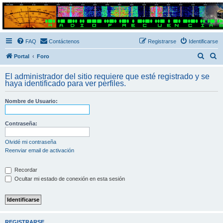
Radio Frecuencias
Foro de Radio Frecuencias
FAQ
Contáctenos
Registrarse
Identificarse
B
B
Portal
Foro
u
u
El administrador del sitio requiere que esté registrado y se
s
s
haya identificado para ver perfiles.
c
c
Nombre de Usuario:
a
a
r
r
Contraseña:
Olvidé mi contraseña
Reenviar email de activación
Recordar
Ocultar mi estado de conexión en esta sesión
REGISTRARSE