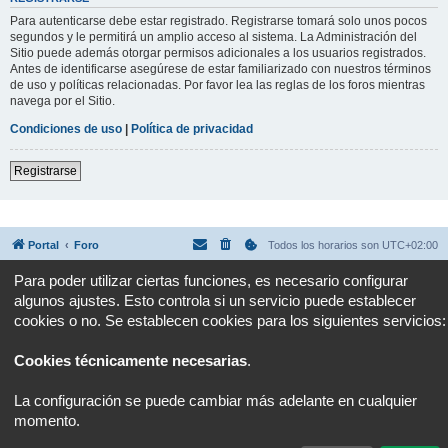
Para autenticarse debe estar registrado. Registrarse tomará solo unos pocos
segundos y le permitirá un amplio acceso al sistema. La Administración del
Sitio puede además otorgar permisos adicionales a los usuarios registrados.
Antes de identificarse asegúrese de estar familiarizado con nuestros términos
de uso y políticas relacionadas. Por favor lea las reglas de los foros mientras
navega por el Sitio.
Condiciones de uso
|
Política de privacidad
Registrarse
Portal
Foro
Todos los horarios son
UTC+02:00
Para poder utilizar ciertas funciones, es necesario configurar
Desarrollado por
phpBB
® Forum Software © phpBB Limited
algunos ajustes. Esto controla si un servicio puede establecer
Traducción al español por
phpBB España
Privacidad
|
Condiciones
cookies o no. Se establecen cookies para los siguientes servicios:
Cookies técnicamente necesarias
.
La configuración se puede cambiar más adelante en cualquier
momento.