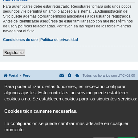
Para autenticarse debe estar registrado. Registrarse tomará solo unos pocos
segundos y le permitirá un amplio acceso al sistema. La Administración del
Sitio puede además otorgar permisos adicionales a los usuarios registrados.
Antes de identificarse asegúrese de estar familiarizado con nuestros términos
de uso y políticas relacionadas. Por favor lea las reglas de los foros mientras
navega por el Sitio.
Condiciones de uso
|
Política de privacidad
Registrarse
Portal
Foro
Todos los horarios son
UTC+02:00
Para poder utilizar ciertas funciones, es necesario configurar
Desarrollado por
phpBB
® Forum Software © phpBB Limited
algunos ajustes. Esto controla si un servicio puede establecer
Traducción al español por
phpBB España
Privacidad
|
Condiciones
cookies o no. Se establecen cookies para los siguientes servicios:
Cookies técnicamente necesarias
.
La configuración se puede cambiar más adelante en cualquier
momento.