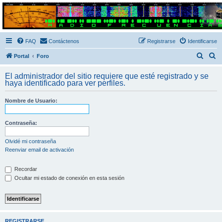
Radio Frecuencias
Foro de Radio Frecuencias
FAQ
Contáctenos
Registrarse
Identificarse
B
B
Portal
Foro
u
u
El administrador del sitio requiere que esté registrado y se
s
s
haya identificado para ver perfiles.
c
c
Nombre de Usuario:
a
a
r
r
Contraseña:
Olvidé mi contraseña
Reenviar email de activación
Recordar
Ocultar mi estado de conexión en esta sesión
REGISTRARSE