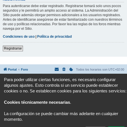
Para autenticarse debe estar registrado. Registrarse tomará solo unos pocos
segundos y le permitirá un amplio acceso al sistema. La Administración del
Sitio puede además otorgar permisos adicionales a los usuarios registrados.
Antes de identificarse asegúrese de estar familiarizado con nuestros términos
de uso y políticas relacionadas. Por favor lea las reglas de los foros mientras
navega por el Sitio.
Condiciones de uso
|
Política de privacidad
Registrarse
Portal
Foro
Todos los horarios son
UTC+02:00
Para poder utilizar ciertas funciones, es necesario configurar
Desarrollado por
phpBB
® Forum Software © phpBB Limited
algunos ajustes. Esto controla si un servicio puede establecer
Traducción al español por
phpBB España
Privacidad
|
Condiciones
cookies o no. Se establecen cookies para los siguientes servicios:
Cookies técnicamente necesarias
.
La configuración se puede cambiar más adelante en cualquier
momento.