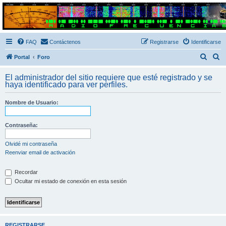
Radio Frecuencias
Foro de Radio Frecuencias
FAQ
Contáctenos
Registrarse
Identificarse
B
B
Portal
Foro
u
u
El administrador del sitio requiere que esté registrado y se
s
s
haya identificado para ver perfiles.
c
c
Nombre de Usuario:
a
a
r
r
Contraseña:
Olvidé mi contraseña
Reenviar email de activación
Recordar
Ocultar mi estado de conexión en esta sesión
REGISTRARSE