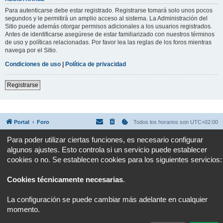
Para autenticarse debe estar registrado. Registrarse tomará solo unos pocos
segundos y le permitirá un amplio acceso al sistema. La Administración del
Sitio puede además otorgar permisos adicionales a los usuarios registrados.
Antes de identificarse asegúrese de estar familiarizado con nuestros términos
de uso y políticas relacionadas. Por favor lea las reglas de los foros mientras
navega por el Sitio.
Condiciones de uso
|
Política de privacidad
Registrarse
Portal
Foro
Todos los horarios son
UTC+02:00
Para poder utilizar ciertas funciones, es necesario configurar
Desarrollado por
phpBB
® Forum Software © phpBB Limited
algunos ajustes. Esto controla si un servicio puede establecer
Traducción al español por
phpBB España
Privacidad
|
Condiciones
cookies o no. Se establecen cookies para los siguientes servicios:
Cookies técnicamente necesarias
.
La configuración se puede cambiar más adelante en cualquier
momento.