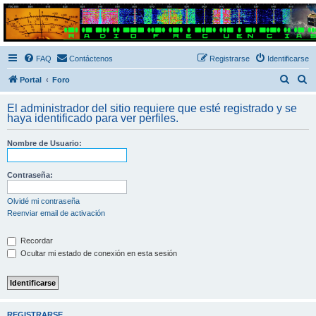
Radio Frecuencias
Foro de Radio Frecuencias
FAQ
Contáctenos
Registrarse
Identificarse
B
B
Portal
Foro
u
u
El administrador del sitio requiere que esté registrado y se
s
s
haya identificado para ver perfiles.
c
c
Nombre de Usuario:
a
a
r
r
Contraseña:
Olvidé mi contraseña
Reenviar email de activación
Recordar
Ocultar mi estado de conexión en esta sesión
REGISTRARSE