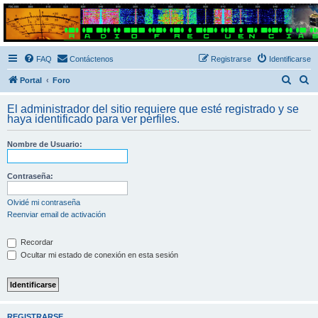
Radio Frecuencias
Foro de Radio Frecuencias
FAQ
Contáctenos
Registrarse
Identificarse
B
B
Portal
Foro
u
u
El administrador del sitio requiere que esté registrado y se
s
s
haya identificado para ver perfiles.
c
c
Nombre de Usuario:
a
a
r
r
Contraseña:
Olvidé mi contraseña
Reenviar email de activación
Recordar
Ocultar mi estado de conexión en esta sesión
REGISTRARSE