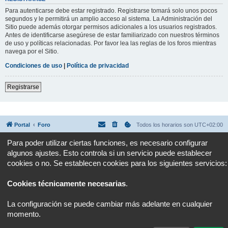
Para autenticarse debe estar registrado. Registrarse tomará solo unos pocos
segundos y le permitirá un amplio acceso al sistema. La Administración del
Sitio puede además otorgar permisos adicionales a los usuarios registrados.
Antes de identificarse asegúrese de estar familiarizado con nuestros términos
de uso y políticas relacionadas. Por favor lea las reglas de los foros mientras
navega por el Sitio.
Condiciones de uso
|
Política de privacidad
Registrarse
Portal
Foro
Todos los horarios son
UTC+02:00
Para poder utilizar ciertas funciones, es necesario configurar
Desarrollado por
phpBB
® Forum Software © phpBB Limited
algunos ajustes. Esto controla si un servicio puede establecer
Traducción al español por
phpBB España
Privacidad
|
Condiciones
cookies o no. Se establecen cookies para los siguientes servicios:
Cookies técnicamente necesarias
.
La configuración se puede cambiar más adelante en cualquier
momento.