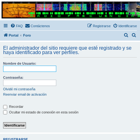
Radio Frecuencias
Foro de Radio Frecuencias
FAQ
Contáctenos
Registrarse
Identificarse
B
B
Portal
Foro
u
u
El administrador del sitio requiere que esté registrado y se
s
s
haya identificado para ver perfiles.
c
c
Nombre de Usuario:
a
a
r
r
Contraseña:
Olvidé mi contraseña
Reenviar email de activación
Recordar
Ocultar mi estado de conexión en esta sesión
REGISTRARSE