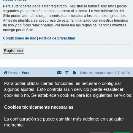
Para autenticarse debe estar registrado. Registrarse tomará solo unos pocos
segundos y le permitirá un amplio acceso al sistema. La Administración del
Sitio puede además otorgar permisos adicionales a los usuarios registrados.
Antes de identificarse asegúrese de estar familiarizado con nuestros términos
de uso y políticas relacionadas. Por favor lea las reglas de los foros mientras
navega por el Sitio.
Condiciones de uso
|
Política de privacidad
Registrarse
Portal
Foro
Todos los horarios son
UTC+02:00
Para poder utilizar ciertas funciones, es necesario configurar
Desarrollado por
phpBB
® Forum Software © phpBB Limited
algunos ajustes. Esto controla si un servicio puede establecer
Traducción al español por
phpBB España
Privacidad
|
Condiciones
cookies o no. Se establecen cookies para los siguientes servicios:
Cookies técnicamente necesarias
.
La configuración se puede cambiar más adelante en cualquier
momento.