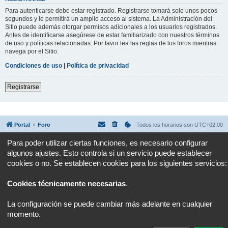
Para autenticarse debe estar registrado. Registrarse tomará solo unos pocos
segundos y le permitirá un amplio acceso al sistema. La Administración del
Sitio puede además otorgar permisos adicionales a los usuarios registrados.
Antes de identificarse asegúrese de estar familiarizado con nuestros términos
de uso y políticas relacionadas. Por favor lea las reglas de los foros mientras
navega por el Sitio.
Condiciones de uso
|
Política de privacidad
Registrarse
Portal
Foro
Todos los horarios son
UTC+02:00
Para poder utilizar ciertas funciones, es necesario configurar
Desarrollado por
phpBB
® Forum Software © phpBB Limited
algunos ajustes. Esto controla si un servicio puede establecer
Traducción al español por
phpBB España
Privacidad
|
Condiciones
cookies o no. Se establecen cookies para los siguientes servicios:
Cookies técnicamente necesarias
.
La configuración se puede cambiar más adelante en cualquier
momento.