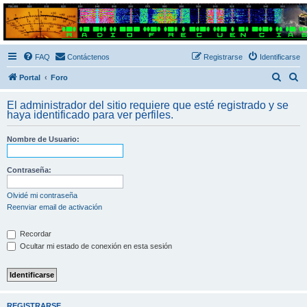
Radio Frecuencias
Foro de Radio Frecuencias
FAQ
Contáctenos
Registrarse
Identificarse
B
B
Portal
Foro
u
u
El administrador del sitio requiere que esté registrado y se
s
s
haya identificado para ver perfiles.
c
c
Nombre de Usuario:
a
a
r
r
Contraseña:
Olvidé mi contraseña
Reenviar email de activación
Recordar
Ocultar mi estado de conexión en esta sesión
REGISTRARSE