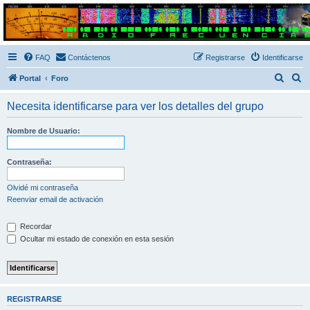
Radio Frecuencias
Foro de Radio Frecuencias
FAQ
Contáctenos
Registrarse
Identificarse
B
B
Portal
Foro
u
u
Necesita identificarse para ver los detalles del grupo
s
s
c
c
Nombre de Usuario:
a
a
r
r
Contraseña:
Olvidé mi contraseña
Reenviar email de activación
Recordar
Ocultar mi estado de conexión en esta sesión
REGISTRARSE