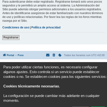
Para autenticarse debe estar registrado. Registrarse tomará solo unos pocos
segundos y le permitirá un amplio acceso al sistema. La Administración del
Sitio puede además otorgar permisos adicionales a los usuarios registrados.
Antes de identificarse asegúrese de estar familiarizado con nuestros términos
de uso y políticas relacionadas. Por favor lea las reglas de los foros mientras
navega por el Sitio.
Condiciones de uso
|
Política de privacidad
Registrarse
Portal
Foro
Todos los horarios son
UTC+02:00
Desarrollado por
phpBB
® Forum Software © phpBB Limited
Para poder utilizar ciertas funciones, es necesario configurar
Traducción al español por
phpBB España
algunos ajustes. Esto controla si un servicio puede establecer
Privacidad
|
Condiciones
cookies o no. Se establecen cookies para los siguientes servicios:
Cookies técnicamente necesarias
.
La configuración se puede cambiar más adelante en cualquier
momento.