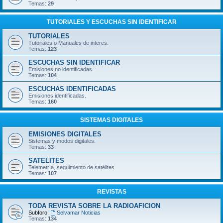
Temas:
29
TUTORIALES Y ESCUCHAS SIN IDENTIFICAR
TUTORIALES
Tutoriales o Manuales de interes.
Temas:
123
ESCUCHAS SIN IDENTIFICAR
Emisiones no identificadas.
Temas:
104
ESCUCHAS IDENTIFICADAS
Emisiones identificadas.
Temas:
160
SISTEMAS DIGITALES
EMISIONES DIGITALES
Sistemas y modos digitales.
Temas:
33
SATELITES
Telemetría, seguimiento de satélites.
Temas:
107
REVISTAS
TODA REVISTA SOBRE LA RADIOAFICION
Subforo:
Selvamar Noticias
Temas:
134