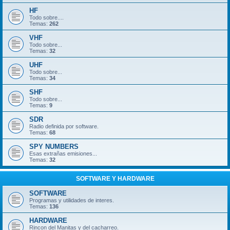
HF
Todo sobre....
Temas:
262
VHF
Todo sobre...
Temas:
32
UHF
Todo sobre...
Temas:
34
SHF
Todo sobre...
Temas:
9
SDR
Radio definida por software.
Temas:
68
SPY NUMBERS
Esas extrañas emisiones...
Temas:
32
SOFTWARE Y HARDWARE
SOFTWARE
Programas y utilidades de interes.
Temas:
136
HARDWARE
Rincon del Manitas y del cacharreo.