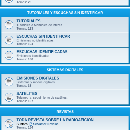
Temas:
29
TUTORIALES Y ESCUCHAS SIN IDENTIFICAR
TUTORIALES
Tutoriales o Manuales de interes.
Temas:
123
ESCUCHAS SIN IDENTIFICAR
Emisiones no identificadas.
Temas:
104
ESCUCHAS IDENTIFICADAS
Emisiones identificadas.
Temas:
160
SISTEMAS DIGITALES
EMISIONES DIGITALES
Sistemas y modos digitales.
Temas:
33
SATELITES
Telemetría, seguimiento de satélites.
Temas:
107
REVISTAS
TODA REVISTA SOBRE LA RADIOAFICION
Subforo:
Selvamar Noticias
Temas:
134