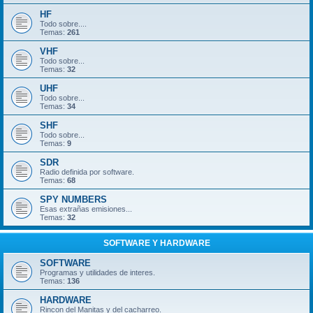
HF
Todo sobre....
Temas:
261
VHF
Todo sobre...
Temas:
32
UHF
Todo sobre...
Temas:
34
SHF
Todo sobre...
Temas:
9
SDR
Radio definida por software.
Temas:
68
SPY NUMBERS
Esas extrañas emisiones...
Temas:
32
SOFTWARE Y HARDWARE
SOFTWARE
Programas y utilidades de interes.
Temas:
136
HARDWARE
Rincon del Manitas y del cacharreo.