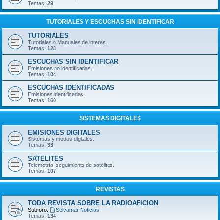
Temas:
29
TUTORIALES Y ESCUCHAS SIN IDENTIFICAR
TUTORIALES
Tutoriales o Manuales de interes.
Temas:
123
ESCUCHAS SIN IDENTIFICAR
Emisiones no identificadas.
Temas:
104
ESCUCHAS IDENTIFICADAS
Emisiones identificadas.
Temas:
160
SISTEMAS DIGITALES
EMISIONES DIGITALES
Sistemas y modos digitales.
Temas:
33
SATELITES
Telemetría, seguimiento de satélites.
Temas:
107
REVISTAS
TODA REVISTA SOBRE LA RADIOAFICION
Subforo:
Selvamar Noticias
Temas:
134