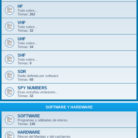
HF
Todo sobre....
Temas:
262
VHF
Todo sobre...
Temas:
32
UHF
Todo sobre...
Temas:
34
SHF
Todo sobre...
Temas:
9
SDR
Radio definida por software.
Temas:
68
SPY NUMBERS
Esas extrañas emisiones...
Temas:
32
SOFTWARE Y HARDWARE
SOFTWARE
Programas y utilidades de interes.
Temas:
136
HARDWARE
Rincon del Manitas y del cacharreo.