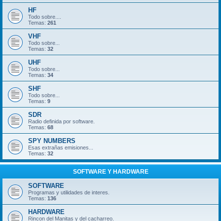
HF
Todo sobre....
Temas:
261
VHF
Todo sobre...
Temas:
32
UHF
Todo sobre...
Temas:
34
SHF
Todo sobre...
Temas:
9
SDR
Radio definida por software.
Temas:
68
SPY NUMBERS
Esas extrañas emisiones...
Temas:
32
SOFTWARE Y HARDWARE
SOFTWARE
Programas y utilidades de interes.
Temas:
136
HARDWARE
Rincon del Manitas y del cacharreo.