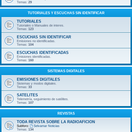
Temas:
29
TUTORIALES Y ESCUCHAS SIN IDENTIFICAR
TUTORIALES
Tutoriales o Manuales de interes.
Temas:
123
ESCUCHAS SIN IDENTIFICAR
Emisiones no identificadas.
Temas:
104
ESCUCHAS IDENTIFICADAS
Emisiones identificadas.
Temas:
160
SISTEMAS DIGITALES
EMISIONES DIGITALES
Sistemas y modos digitales.
Temas:
33
SATELITES
Telemetría, seguimiento de satélites.
Temas:
107
REVISTAS
TODA REVISTA SOBRE LA RADIOAFICION
Subforo:
Selvamar Noticias
Temas:
134