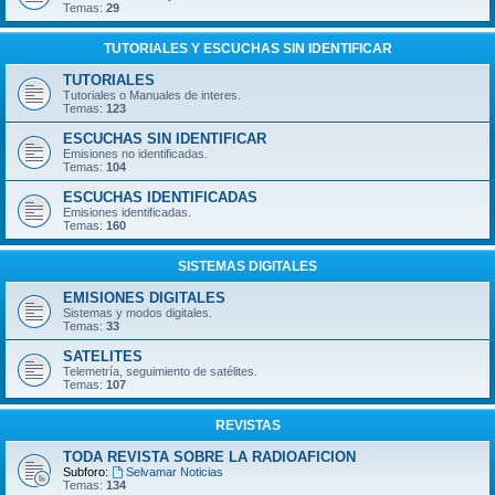
Temas:
29
TUTORIALES Y ESCUCHAS SIN IDENTIFICAR
TUTORIALES
Tutoriales o Manuales de interes.
Temas:
123
ESCUCHAS SIN IDENTIFICAR
Emisiones no identificadas.
Temas:
104
ESCUCHAS IDENTIFICADAS
Emisiones identificadas.
Temas:
160
SISTEMAS DIGITALES
EMISIONES DIGITALES
Sistemas y modos digitales.
Temas:
33
SATELITES
Telemetría, seguimiento de satélites.
Temas:
107
REVISTAS
TODA REVISTA SOBRE LA RADIOAFICION
Subforo:
Selvamar Noticias
Temas:
134