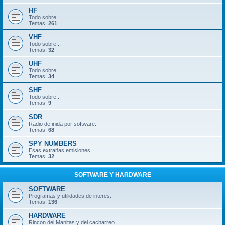
HF
Todo sobre....
Temas:
261
VHF
Todo sobre...
Temas:
32
UHF
Todo sobre...
Temas:
34
SHF
Todo sobre...
Temas:
9
SDR
Radio definida por software.
Temas:
68
SPY NUMBERS
Esas extrañas emisiones...
Temas:
32
SOFTWARE Y HARDWARE
SOFTWARE
Programas y utilidades de interes.
Temas:
136
HARDWARE
Rincon del Manitas y del cacharreo.