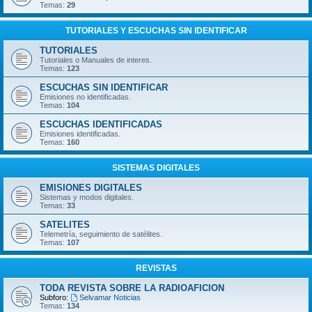
Temas:
29
TUTORIALES Y ESCUCHAS SIN IDENTIFICAR
TUTORIALES
Tutoriales o Manuales de interes.
Temas:
123
ESCUCHAS SIN IDENTIFICAR
Emisiones no identificadas.
Temas:
104
ESCUCHAS IDENTIFICADAS
Emisiones identificadas.
Temas:
160
SISTEMAS DIGITALES
EMISIONES DIGITALES
Sistemas y modos digitales.
Temas:
33
SATELITES
Telemetría, seguimiento de satélites.
Temas:
107
REVISTAS
TODA REVISTA SOBRE LA RADIOAFICION
Subforo:
Selvamar Noticias
Temas:
134