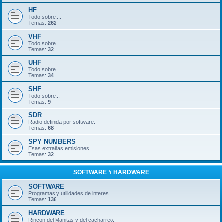
HF
Todo sobre....
Temas:
262
VHF
Todo sobre...
Temas:
32
UHF
Todo sobre...
Temas:
34
SHF
Todo sobre...
Temas:
9
SDR
Radio definida por software.
Temas:
68
SPY NUMBERS
Esas extrañas emisiones...
Temas:
32
SOFTWARE Y HARDWARE
SOFTWARE
Programas y utilidades de interes.
Temas:
136
HARDWARE
Rincon del Manitas y del cacharreo.