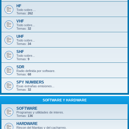
HF
Todo sobre....
Temas:
262
VHF
Todo sobre...
Temas:
32
UHF
Todo sobre...
Temas:
34
SHF
Todo sobre...
Temas:
9
SDR
Radio definida por software.
Temas:
68
SPY NUMBERS
Esas extrañas emisiones...
Temas:
32
SOFTWARE Y HARDWARE
SOFTWARE
Programas y utilidades de interes.
Temas:
136
HARDWARE
Rincon del Manitas y del cacharreo.