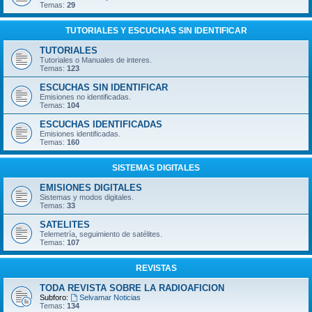
Temas:
29
TUTORIALES Y ESCUCHAS SIN IDENTIFICAR
TUTORIALES
Tutoriales o Manuales de interes.
Temas:
123
ESCUCHAS SIN IDENTIFICAR
Emisiones no identificadas.
Temas:
104
ESCUCHAS IDENTIFICADAS
Emisiones identificadas.
Temas:
160
SISTEMAS DIGITALES
EMISIONES DIGITALES
Sistemas y modos digitales.
Temas:
33
SATELITES
Telemetría, seguimiento de satélites.
Temas:
107
REVISTAS
TODA REVISTA SOBRE LA RADIOAFICION
Subforo:
Selvamar Noticias
Temas:
134