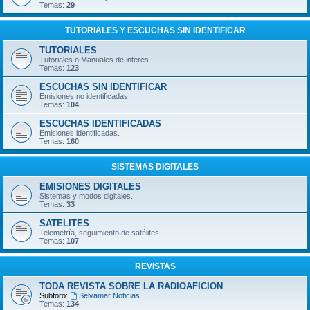
Temas:
29
TUTORIALES Y ESCUCHAS SIN IDENTIFICAR
TUTORIALES
Tutoriales o Manuales de interes.
Temas:
123
ESCUCHAS SIN IDENTIFICAR
Emisiones no identificadas.
Temas:
104
ESCUCHAS IDENTIFICADAS
Emisiones identificadas.
Temas:
160
SISTEMAS DIGITALES
EMISIONES DIGITALES
Sistemas y modos digitales.
Temas:
33
SATELITES
Telemetría, seguimiento de satélites.
Temas:
107
REVISTAS
TODA REVISTA SOBRE LA RADIOAFICION
Subforo:
Selvamar Noticias
Temas:
134