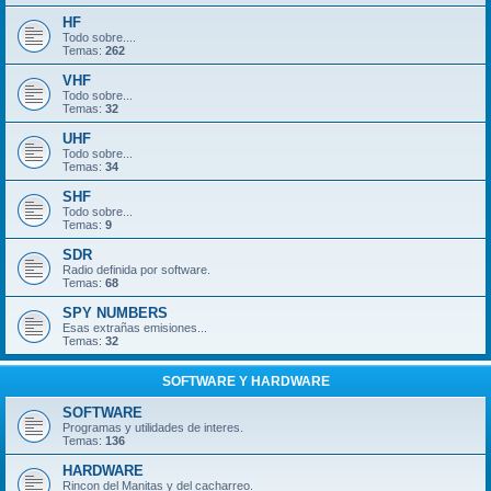
HF
Todo sobre....
Temas:
262
VHF
Todo sobre...
Temas:
32
UHF
Todo sobre...
Temas:
34
SHF
Todo sobre...
Temas:
9
SDR
Radio definida por software.
Temas:
68
SPY NUMBERS
Esas extrañas emisiones...
Temas:
32
SOFTWARE Y HARDWARE
SOFTWARE
Programas y utilidades de interes.
Temas:
136
HARDWARE
Rincon del Manitas y del cacharreo.