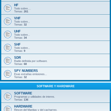
HF
Todo sobre....
Temas:
261
VHF
Todo sobre...
Temas:
32
UHF
Todo sobre...
Temas:
34
SHF
Todo sobre...
Temas:
9
SDR
Radio definida por software.
Temas:
68
SPY NUMBERS
Esas extrañas emisiones...
Temas:
32
SOFTWARE Y HARDWARE
SOFTWARE
Programas y utilidades de interes.
Temas:
136
HARDWARE
Rincon del Manitas y del cacharreo.