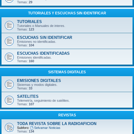
Temas:
29
TUTORIALES Y ESCUCHAS SIN IDENTIFICAR
TUTORIALES
Tutoriales o Manuales de interes.
Temas:
123
ESCUCHAS SIN IDENTIFICAR
Emisiones no identificadas.
Temas:
104
ESCUCHAS IDENTIFICADAS
Emisiones identificadas.
Temas:
160
SISTEMAS DIGITALES
EMISIONES DIGITALES
Sistemas y modos digitales.
Temas:
33
SATELITES
Telemetría, seguimiento de satélites.
Temas:
107
REVISTAS
TODA REVISTA SOBRE LA RADIOAFICION
Subforo:
Selvamar Noticias
Temas:
134