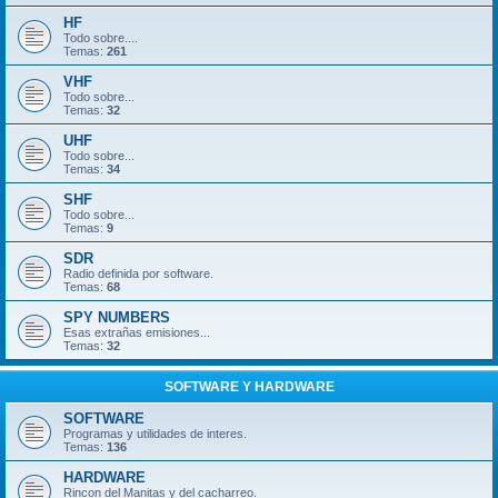
HF
Todo sobre....
Temas:
261
VHF
Todo sobre...
Temas:
32
UHF
Todo sobre...
Temas:
34
SHF
Todo sobre...
Temas:
9
SDR
Radio definida por software.
Temas:
68
SPY NUMBERS
Esas extrañas emisiones...
Temas:
32
SOFTWARE Y HARDWARE
SOFTWARE
Programas y utilidades de interes.
Temas:
136
HARDWARE
Rincon del Manitas y del cacharreo.