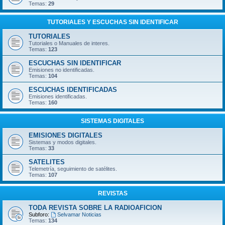
Temas:
29
TUTORIALES Y ESCUCHAS SIN IDENTIFICAR
TUTORIALES
Tutoriales o Manuales de interes.
Temas:
123
ESCUCHAS SIN IDENTIFICAR
Emisiones no identificadas.
Temas:
104
ESCUCHAS IDENTIFICADAS
Emisiones identificadas.
Temas:
160
SISTEMAS DIGITALES
EMISIONES DIGITALES
Sistemas y modos digitales.
Temas:
33
SATELITES
Telemetría, seguimiento de satélites.
Temas:
107
REVISTAS
TODA REVISTA SOBRE LA RADIOAFICION
Subforo:
Selvamar Noticias
Temas:
134