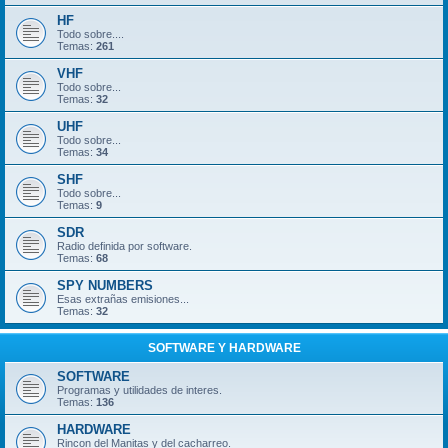
HF
Todo sobre....
Temas:
261
VHF
Todo sobre...
Temas:
32
UHF
Todo sobre...
Temas:
34
SHF
Todo sobre...
Temas:
9
SDR
Radio definida por software.
Temas:
68
SPY NUMBERS
Esas extrañas emisiones...
Temas:
32
SOFTWARE Y HARDWARE
SOFTWARE
Programas y utilidades de interes.
Temas:
136
HARDWARE
Rincon del Manitas y del cacharreo.