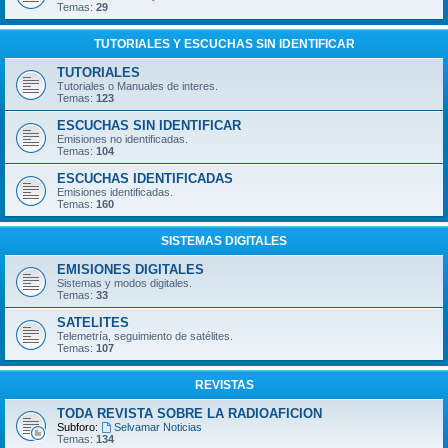
Temas:
29
TUTORIALES Y ESCUCHAS SIN IDENTIFICAR
TUTORIALES
Tutoriales o Manuales de interes.
Temas:
123
ESCUCHAS SIN IDENTIFICAR
Emisiones no identificadas.
Temas:
104
ESCUCHAS IDENTIFICADAS
Emisiones identificadas.
Temas:
160
SISTEMAS DIGITALES
EMISIONES DIGITALES
Sistemas y modos digitales.
Temas:
33
SATELITES
Telemetría, seguimiento de satélites.
Temas:
107
REVISTAS
TODA REVISTA SOBRE LA RADIOAFICION
Subforo:
Selvamar Noticias
Temas:
134