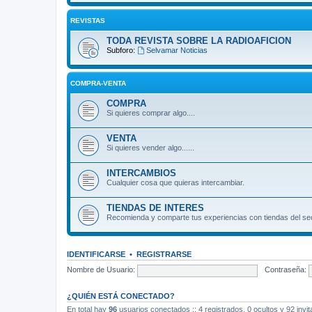
REVISTAS
TODA REVISTA SOBRE LA RADIOAFICION
Subforo:
Selvamar Noticias
COMPRA-VENTA
COMPRA
Si quieres comprar algo....
VENTA
Si quieres vender algo......
INTERCAMBIOS
Cualquier cosa que quieras intercambiar.
TIENDAS DE INTERES
Recomienda y comparte tus experiencias con tiendas del sec
IDENTIFICARSE
•
REGISTRARSE
Nombre de Usuario:
Contraseña:
¿QUIÉN ESTÁ CONECTADO?
En total hay
96
usuarios conectados :: 4 registrados, 0 ocultos y 92 invi