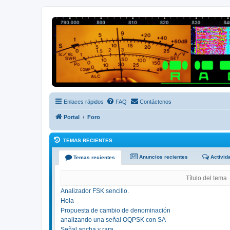
Radio Frecuencias
Foro de Radio Frecuencias
Enlaces rápidos
FAQ
Contáctenos
Portal
Foro
TEMAS RECIENTES
Anuncios recientes
Activid
Temas recientes
Título del tema
Analizador FSK sencillo.
Hola
Propuesta de cambio de denominación
analizando una señal OQPSK con SA
Señal ancha y rara