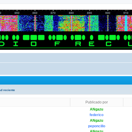
ad reciente
Publicado por
ANgazu
federico
ANgazu
peponcillo
ANgazu