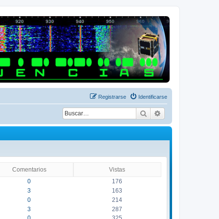
Registrarse
Identificarse
Buscar
Búsqueda avanza
Comentarios
Vistas
0
176
3
163
0
214
3
287
0
325