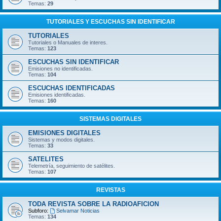
Temas:
29
TUTORIALES Y ESCUCHAS SIN IDENTIFICAR
TUTORIALES
Tutoriales o Manuales de interes.
Temas:
123
ESCUCHAS SIN IDENTIFICAR
Emisiones no identificadas.
Temas:
104
ESCUCHAS IDENTIFICADAS
Emisiones identificadas.
Temas:
160
SISTEMAS DIGITALES
EMISIONES DIGITALES
Sistemas y modos digitales.
Temas:
33
SATELITES
Telemetría, seguimiento de satélites.
Temas:
107
REVISTAS
TODA REVISTA SOBRE LA RADIOAFICION
Subforo:
Selvamar Noticias
Temas:
134