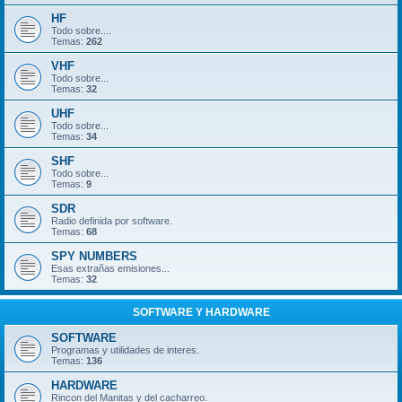
HF
Todo sobre....
Temas:
262
VHF
Todo sobre...
Temas:
32
UHF
Todo sobre...
Temas:
34
SHF
Todo sobre...
Temas:
9
SDR
Radio definida por software.
Temas:
68
SPY NUMBERS
Esas extrañas emisiones...
Temas:
32
SOFTWARE Y HARDWARE
SOFTWARE
Programas y utilidades de interes.
Temas:
136
HARDWARE
Rincon del Manitas y del cacharreo.