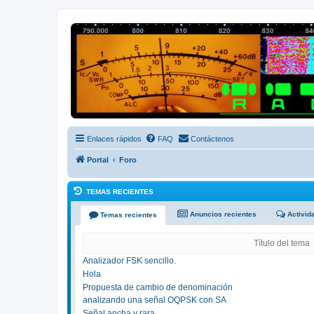
Radio Frecuencias
Foro de Radio Frecuencias
Enlaces rápidos
FAQ
Contáctenos
Portal
Foro
TEMAS RECIENTES
Anuncios recientes
Activid
Temas recientes
Título del tema
Analizador FSK sencillo.
Hola
Propuesta de cambio de denominación
analizando una señal OQPSK con SA
Señal ancha y rara