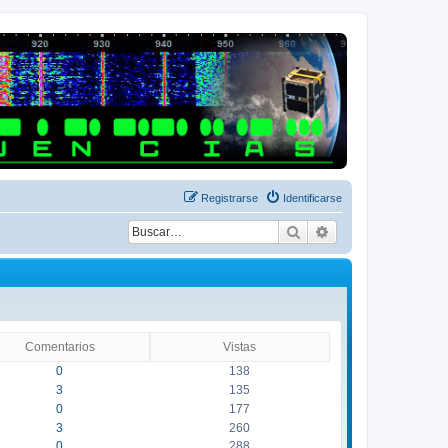
Registrarse
Identificarse
Buscar
Búsqueda avanza
Comentarios
Vistas
0
138
3
135
0
177
3
260
0
288