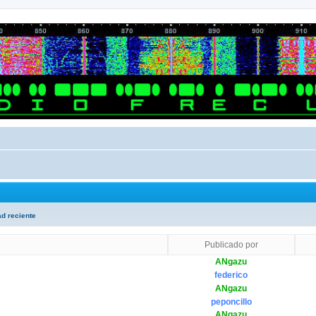
ad reciente
Publicado por
ANgazu
federico
ANgazu
peponcillo
ANgazu