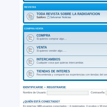
REVISTAS
TODA REVISTA SOBRE LA RADIOAFICION
Subforo:
Selvamar Noticias
COMPRA-VENTA
COMPRA
Si quieres comprar algo....
VENTA
Si quieres vender algo......
INTERCAMBIOS
Cualquier cosa que quieras intercambiar.
TIENDAS DE INTERES
Recomienda y comparte tus experiencias con tiendas del sec
IDENTIFICARSE
•
REGISTRARSE
Nombre de Usuario:
Contraseña:
¿QUIÉN ESTÁ CONECTADO?
En total hay
103
usuarios conectados :: 4 registrados, 0 ocultos y 99 inv