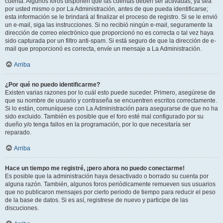
cuenta. Algunos foros disponen que las cuentas deben ser activadas, ya sea
por usted mismo o por La Administración, antes de que pueda identificarse;
esta información se le brindará al finalizar el proceso de registro. Si se le envió
un e-mail, siga las instrucciones. Si no recibió ningún e-mail, seguramente la
dirección de correo electrónico que proporcionó no es correcta o tal vez haya
sido capturada por un filtro anti-spam. Si está seguro de que la dirección de e-
mail que proporcionó es correcta, envíe un mensaje a La Administración.
Arriba
¿Por qué no puedo identificarme?
Existen varias razones por lo cuál esto puede suceder. Primero, asegúrese de
que su nombre de usuario y contraseña se encuentren escritos correctamente.
Si lo están, comuníquese con La Administración para asegurarse de que no ha
sido excluido. También es posible que el foro esté mal configurado por su
dueño y/o tenga fallos en la programación, por lo que necesitaría ser
reparado.
Arriba
Hace un tiempo me registré, ¡pero ahora no puedo conectarme!
Es posible que la administración haya desactivado o borrado su cuenta por
alguna razón. También, algunos foros periódicamente remueven sus usuarios
que no publicaron mensajes por cierto periodo de tiempo para reducir el peso
de la base de datos. Si es así, registrese de nuevo y participe de las
discuciones.