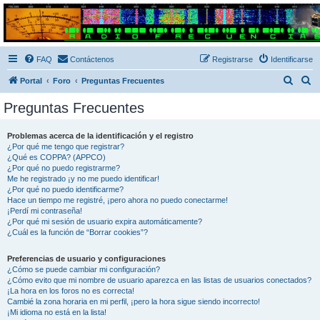
Radio Frecuencias
Foro de Radio Frecuencias
FAQ
Contáctenos
Registrarse
Identificarse
B
B
Portal
Foro
Preguntas Frecuentes
u
u
Preguntas Frecuentes
s
s
c
c
Problemas acerca de la identificación y el registro
¿Por qué me tengo que registrar?
a
a
¿Qué es COPPA? (APPCO)
r
r
¿Por qué no puedo registrarme?
Me he registrado ¡y no me puedo identificar!
¿Por qué no puedo identificarme?
Hace un tiempo me registré, ¡pero ahora no puedo conectarme!
¡Perdí mi contraseña!
¿Por qué mi sesión de usuario expira automáticamente?
¿Cuál es la función de “Borrar cookies”?
Preferencias de usuario y configuraciones
¿Cómo se puede cambiar mi configuración?
¿Cómo evito que mi nombre de usuario aparezca en las listas de usuarios conectados?
¡La hora en los foros no es correcta!
Cambié la zona horaria en mi perfil, ¡pero la hora sigue siendo incorrecto!
¡Mi idioma no está en la lista!