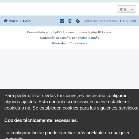
Ir a
Portal
Foro
Todos los horarios son
UTC+02:00
Desarrollado por
phpBB
® Forum Software © phpBB Limited
Traducción al español por
phpBB España
Privacidad
|
Condiciones
Para poder utilizar ciertas funciones, es necesario configurar
algunos ajustes. Esto controla si un servicio puede establecer
cookies o no. Se establecen cookies para los siguientes servicios:
Cookies técnicamente necesarias
.
La configuración se puede cambiar más adelante en cualquier
momento.