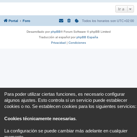
Ir a
Portal
Foro
Todos los horarios son
UTC+02:00
Desarrollado por
phpBB
® Forum Software © phpBB Limited
Traducción al español por
phpBB España
Privacidad
|
Condiciones
Para poder utilizar ciertas funciones, es necesario configurar
algunos ajustes. Esto controla si un servicio puede establecer
cookies o no. Se establecen cookies para los siguientes servicios:
Cookies técnicamente necesarias
.
La configuración se puede cambiar más adelante en cualquier
momento.