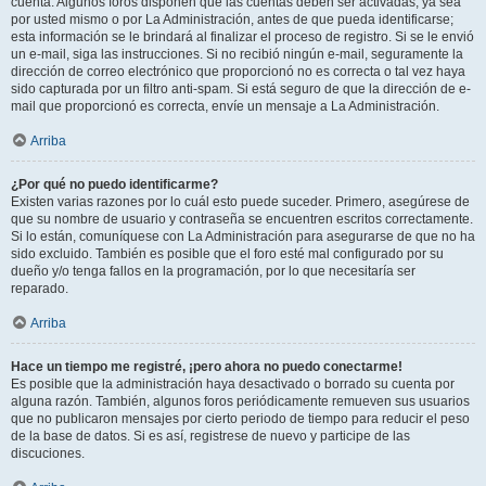
cuenta. Algunos foros disponen que las cuentas deben ser activadas, ya sea
por usted mismo o por La Administración, antes de que pueda identificarse;
esta información se le brindará al finalizar el proceso de registro. Si se le envió
un e-mail, siga las instrucciones. Si no recibió ningún e-mail, seguramente la
dirección de correo electrónico que proporcionó no es correcta o tal vez haya
sido capturada por un filtro anti-spam. Si está seguro de que la dirección de e-
mail que proporcionó es correcta, envíe un mensaje a La Administración.
Arriba
¿Por qué no puedo identificarme?
Existen varias razones por lo cuál esto puede suceder. Primero, asegúrese de
que su nombre de usuario y contraseña se encuentren escritos correctamente.
Si lo están, comuníquese con La Administración para asegurarse de que no ha
sido excluido. También es posible que el foro esté mal configurado por su
dueño y/o tenga fallos en la programación, por lo que necesitaría ser
reparado.
Arriba
Hace un tiempo me registré, ¡pero ahora no puedo conectarme!
Es posible que la administración haya desactivado o borrado su cuenta por
alguna razón. También, algunos foros periódicamente remueven sus usuarios
que no publicaron mensajes por cierto periodo de tiempo para reducir el peso
de la base de datos. Si es así, registrese de nuevo y participe de las
discuciones.