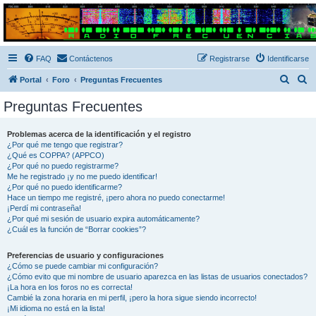
Radio Frecuencias
Foro de Radio Frecuencias
FAQ
Contáctenos
Registrarse
Identificarse
B
B
Portal
Foro
Preguntas Frecuentes
u
u
Preguntas Frecuentes
s
s
c
c
Problemas acerca de la identificación y el registro
¿Por qué me tengo que registrar?
a
a
¿Qué es COPPA? (APPCO)
r
r
¿Por qué no puedo registrarme?
Me he registrado ¡y no me puedo identificar!
¿Por qué no puedo identificarme?
Hace un tiempo me registré, ¡pero ahora no puedo conectarme!
¡Perdí mi contraseña!
¿Por qué mi sesión de usuario expira automáticamente?
¿Cuál es la función de “Borrar cookies”?
Preferencias de usuario y configuraciones
¿Cómo se puede cambiar mi configuración?
¿Cómo evito que mi nombre de usuario aparezca en las listas de usuarios conectados?
¡La hora en los foros no es correcta!
Cambié la zona horaria en mi perfil, ¡pero la hora sigue siendo incorrecto!
¡Mi idioma no está en la lista!