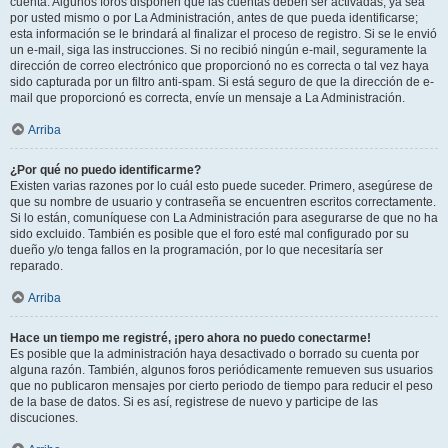
cuenta. Algunos foros disponen que las cuentas deben ser activadas, ya sea
por usted mismo o por La Administración, antes de que pueda identificarse;
esta información se le brindará al finalizar el proceso de registro. Si se le envió
un e-mail, siga las instrucciones. Si no recibió ningún e-mail, seguramente la
dirección de correo electrónico que proporcionó no es correcta o tal vez haya
sido capturada por un filtro anti-spam. Si está seguro de que la dirección de e-
mail que proporcionó es correcta, envíe un mensaje a La Administración.
Arriba
¿Por qué no puedo identificarme?
Existen varias razones por lo cuál esto puede suceder. Primero, asegúrese de
que su nombre de usuario y contraseña se encuentren escritos correctamente.
Si lo están, comuníquese con La Administración para asegurarse de que no ha
sido excluido. También es posible que el foro esté mal configurado por su
dueño y/o tenga fallos en la programación, por lo que necesitaría ser
reparado.
Arriba
Hace un tiempo me registré, ¡pero ahora no puedo conectarme!
Es posible que la administración haya desactivado o borrado su cuenta por
alguna razón. También, algunos foros periódicamente remueven sus usuarios
que no publicaron mensajes por cierto periodo de tiempo para reducir el peso
de la base de datos. Si es así, registrese de nuevo y participe de las
discuciones.