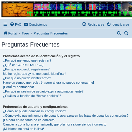
Radio Frecuencias
Foro de Radio Frecuencias
FAQ
Contáctenos
Registrarse
Identificarse
B
B
Portal
Foro
Preguntas Frecuentes
u
u
Preguntas Frecuentes
s
s
c
c
Problemas acerca de la identificación y el registro
¿Por qué me tengo que registrar?
a
a
¿Qué es COPPA? (APPCO)
r
r
¿Por qué no puedo registrarme?
Me he registrado ¡y no me puedo identificar!
¿Por qué no puedo identificarme?
Hace un tiempo me registré, ¡pero ahora no puedo conectarme!
¡Perdí mi contraseña!
¿Por qué mi sesión de usuario expira automáticamente?
¿Cuál es la función de “Borrar cookies”?
Preferencias de usuario y configuraciones
¿Cómo se puede cambiar mi configuración?
¿Cómo evito que mi nombre de usuario aparezca en las listas de usuarios conectados?
¡La hora en los foros no es correcta!
Cambié la zona horaria en mi perfil, ¡pero la hora sigue siendo incorrecto!
¡Mi idioma no está en la lista!