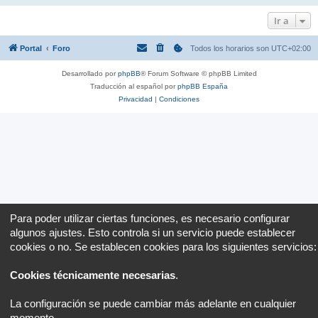
Ir a
Portal
Foro
Todos los horarios son
UTC+02:00
Desarrollado por
phpBB
® Forum Software © phpBB Limited
Traducción al español por
phpBB España
Privacidad
|
Condiciones
Para poder utilizar ciertas funciones, es necesario configurar
algunos ajustes. Esto controla si un servicio puede establecer
cookies o no. Se establecen cookies para los siguientes servicios:
Cookies técnicamente necesarias
.
La configuración se puede cambiar más adelante en cualquier
momento.