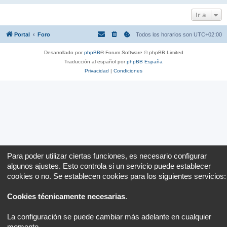
Ir a
Portal
Foro
Todos los horarios son
UTC+02:00
Desarrollado por
phpBB
® Forum Software © phpBB Limited
Traducción al español por
phpBB España
Privacidad
|
Condiciones
Para poder utilizar ciertas funciones, es necesario configurar
algunos ajustes. Esto controla si un servicio puede establecer
cookies o no. Se establecen cookies para los siguientes servicios:
Cookies técnicamente necesarias
.
La configuración se puede cambiar más adelante en cualquier
momento.