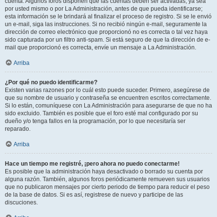
cuenta. Algunos foros disponen que las cuentas deben ser activadas, ya sea
por usted mismo o por La Administración, antes de que pueda identificarse;
esta información se le brindará al finalizar el proceso de registro. Si se le envió
un e-mail, siga las instrucciones. Si no recibió ningún e-mail, seguramente la
dirección de correo electrónico que proporcionó no es correcta o tal vez haya
sido capturada por un filtro anti-spam. Si está seguro de que la dirección de e-
mail que proporcionó es correcta, envíe un mensaje a La Administración.
Arriba
¿Por qué no puedo identificarme?
Existen varias razones por lo cuál esto puede suceder. Primero, asegúrese de
que su nombre de usuario y contraseña se encuentren escritos correctamente.
Si lo están, comuníquese con La Administración para asegurarse de que no ha
sido excluido. También es posible que el foro esté mal configurado por su
dueño y/o tenga fallos en la programación, por lo que necesitaría ser
reparado.
Arriba
Hace un tiempo me registré, ¡pero ahora no puedo conectarme!
Es posible que la administración haya desactivado o borrado su cuenta por
alguna razón. También, algunos foros periódicamente remueven sus usuarios
que no publicaron mensajes por cierto periodo de tiempo para reducir el peso
de la base de datos. Si es así, registrese de nuevo y participe de las
discuciones.