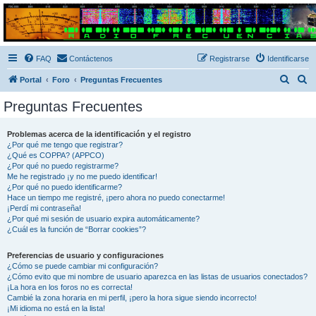
Radio Frecuencias
Foro de Radio Frecuencias
FAQ
Contáctenos
Registrarse
Identificarse
B
B
Portal
Foro
Preguntas Frecuentes
u
u
Preguntas Frecuentes
s
s
c
c
Problemas acerca de la identificación y el registro
¿Por qué me tengo que registrar?
a
a
¿Qué es COPPA? (APPCO)
r
r
¿Por qué no puedo registrarme?
Me he registrado ¡y no me puedo identificar!
¿Por qué no puedo identificarme?
Hace un tiempo me registré, ¡pero ahora no puedo conectarme!
¡Perdí mi contraseña!
¿Por qué mi sesión de usuario expira automáticamente?
¿Cuál es la función de “Borrar cookies”?
Preferencias de usuario y configuraciones
¿Cómo se puede cambiar mi configuración?
¿Cómo evito que mi nombre de usuario aparezca en las listas de usuarios conectados?
¡La hora en los foros no es correcta!
Cambié la zona horaria en mi perfil, ¡pero la hora sigue siendo incorrecto!
¡Mi idioma no está en la lista!