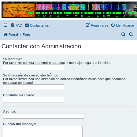
Radio Frecuencias
Foro de Radio Frecuencias
FAQ
Contáctenos
Registrarse
Identificarse
B
B
Portal
Foro
u
u
Contactar con Administración
s
s
c
c
Su nombre:
Por favor, introduzca su nombre para que el mensaje tenga una identidad.
a
a
r
r
Su dirección de correo electrónico:
Por favor, introduzca una dirección de correo electrónico válida para que podamos
contactar con usted.
Confirme su correo:
Asunto:
Cuerpo del mensaje: