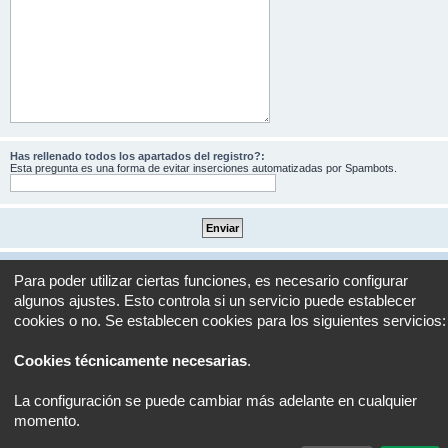
Has rellenado todos los apartados del registro?:
Esta pregunta es una forma de evitar inserciones automatizadas por Spambots.
Portal
Foro
Todos los horarios son
UTC+02:00
Para poder utilizar ciertas funciones, es necesario configurar
algunos ajustes. Esto controla si un servicio puede establecer
Desarrollado por
phpBB
® Forum Software © phpBB Limited
cookies o no. Se establecen cookies para los siguientes servicios:
Traducción al español por
phpBB España
Privacidad
|
Condiciones
Cookies técnicamente necesarias
.
La configuración se puede cambiar más adelante en cualquier
momento.