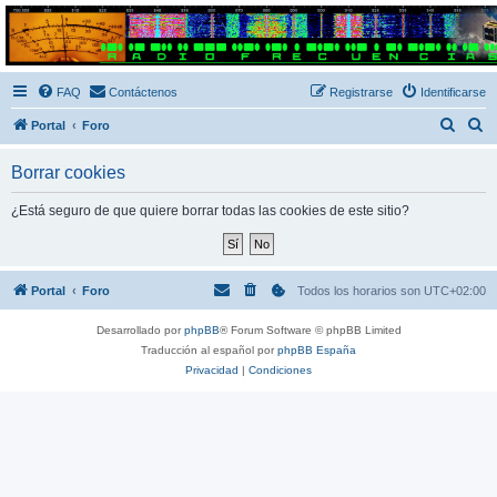
Radio Frecuencias
Foro de Radio Frecuencias
FAQ
Contáctenos
Registrarse
Identificarse
B
B
Portal
Foro
u
u
Borrar cookies
s
s
c
c
¿Está seguro de que quiere borrar todas las cookies de este sitio?
a
a
r
r
Portal
Foro
Todos los horarios son
UTC+02:00
Desarrollado por
phpBB
® Forum Software © phpBB Limited
Traducción al español por
phpBB España
Privacidad
|
Condiciones