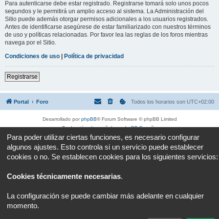
Para autenticarse debe estar registrado. Registrarse tomará solo unos pocos
segundos y le permitirá un amplio acceso al sistema. La Administración del
Sitio puede además otorgar permisos adicionales a los usuarios registrados.
Antes de identificarse asegúrese de estar familiarizado con nuestros términos
de uso y políticas relacionadas. Por favor lea las reglas de los foros mientras
navega por el Sitio.
Condiciones de uso
|
Política de privacidad
Registrarse
Portal
Foro
Todos los horarios son
UTC+02:00
Desarrollado por
phpBB
® Forum Software © phpBB Limited
Traducción al español por
phpBB España
Para poder utilizar ciertas funciones, es necesario configurar
Privacidad
|
Condiciones
algunos ajustes. Esto controla si un servicio puede establecer
cookies o no. Se establecen cookies para los siguientes servicios:
Cookies técnicamente necesarias
.
La configuración se puede cambiar más adelante en cualquier
momento.