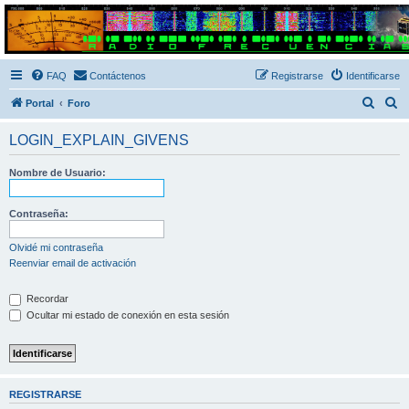
Radio Frecuencias
Foro de Radio Frecuencias
FAQ
Contáctenos
Registrarse
Identificarse
B
B
Portal
Foro
u
u
LOGIN_EXPLAIN_GIVENS
s
s
c
c
Nombre de Usuario:
a
a
r
r
Contraseña:
Olvidé mi contraseña
Reenviar email de activación
Recordar
Ocultar mi estado de conexión en esta sesión
REGISTRARSE