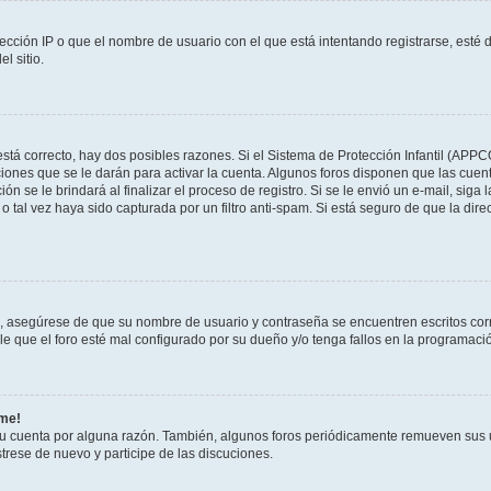
ección IP o que el nombre de usuario con el que está intentando registrarse, esté 
l sitio.
stá correcto, hay dos posibles razones. Si el Sistema de Protección Infantil (APPC
iones que se le darán para activar la cuenta. Algunos foros disponen que las cuen
ón se le brindará al finalizar el proceso de registro. Si se le envió un e-mail, siga
o tal vez haya sido capturada por un filtro anti-spam. Si está seguro de que la di
o, asegúrese de que su nombre de usuario y contraseña se encuentren escritos co
 que el foro esté mal configurado por su dueño y/o tenga fallos en la programació
rme!
su cuenta por alguna razón. También, algunos foros periódicamente remueven sus 
strese de nuevo y participe de las discuciones.