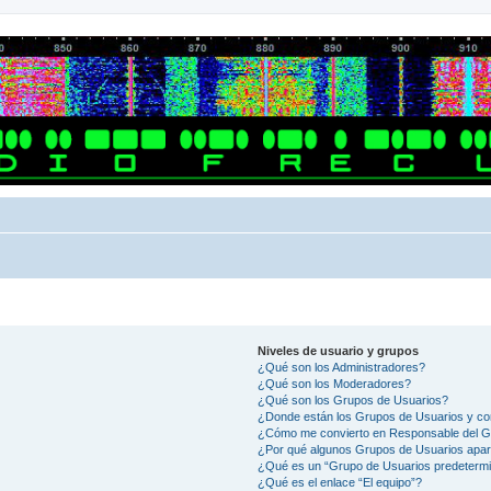
Niveles de usuario y grupos
¿Qué son los Administradores?
¿Qué son los Moderadores?
¿Qué son los Grupos de Usuarios?
¿Donde están los Grupos de Usuarios y co
¿Cómo me convierto en Responsable del 
¿Por qué algunos Grupos de Usuarios apar
¿Qué es un “Grupo de Usuarios predeterm
¿Qué es el enlace “El equipo”?