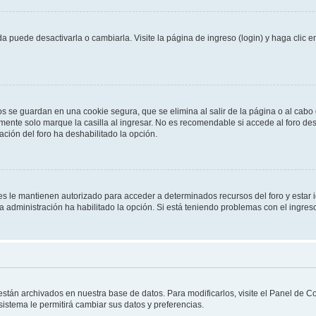
 puede desactivarla o cambiarla. Visite la página de ingreso (login) y haga clic 
os se guardan en una cookie segura, que se elimina al salir de la página o al cab
ente solo marque la casilla al ingresar. No es recomendable si accede al foro des
tración del foro ha deshabilitado la opción.
les le mantienen autorizado para acceder a determinados recursos del foro y estar
 la administración ha habilitado la opción. Si está teniendo problemas con el ingres
 están archivados en nuestra base de datos. Para modificarlos, visite el Panel de 
 sistema le permitirá cambiar sus datos y preferencias.