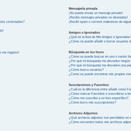
Mensajería privada
¡No puedo enviar un mensaje privado!
¡Recibo mensajes privados no deseados!
arios conectados?
¡Recibí spam o correos maliciosos de alguie
to!
Amigos e Ignorados
¿Qué es la lista de Mis Amigos e Ignorados
¿Cómo se puede añadir o borrar usuarios d
Búsqueda en los foros
e me registre!
¿Cómo se puede buscar en uno o varios fo
¿Por qué mi búsqueda me devuelve ningún 
¿Por qué mi búsqueda me devuelve una pág
¿Cómo busco usuarios?
¿Como se puede encontrar mis propios me
Suscripciones y Favoritos
¿Cuál es la diferencia entre añadir como Fa
¿Cómo marcar Favoritos o suscribirse a t
¿Cómo me suscribo a un foro específico?
¿Cómo borro mis suscripciones?
Archivos Adjuntos
¿Qué archivos adjuntos son permitidos en e
¿Cómo encuentro todos mis archivos adjun