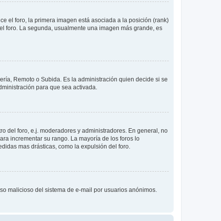
 el foro, la primera imagen está asociada a la posición (rank)
 del foro. La segunda, usualmente una imagen más grande, es
lería, Remoto o Subida. Es la administración quien decide si se
ministración para que sea activada.
o del foro, e.j. moderadores y administradores. En general, no
ara incrementar su rango. La mayoría de los foros lo
didas mas drásticas, como la expulsión del foro.
l uso malicioso del sistema de e-mail por usuarios anónimos.