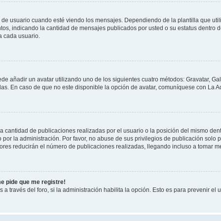
suario cuando esté viendo los mensajes. Dependiendo de la plantilla que utilice
ntos, indicando la cantidad de mensajes publicados por usted o su estatus dentro
a cada usuario.
ede añadir un avatar utilizando uno de los siguientes cuatro métodos: Gravatar, Ga
s. En caso de que no este disponible la opción de avatar, comuníquese con La Ad
cantidad de publicaciones realizadas por el usuario o la posición del mismo dentr
r la administración. Por favor, no abuse de sus privilegios de publicación solo p
ores reducirán el número de publicaciones realizadas, llegando incluso a tomar me
me pide que me registre!
 a través del foro, si la administración habilita la opción. Esto es para prevenir e