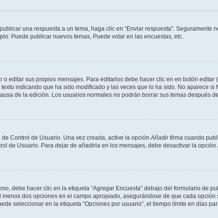
publicar una respuesta a un tema, haga clic en “Enviar respuesta”. Seguramente ne
mplo: Puede publicar nuevos temas, Puede votar en las encuestas, etc.
 o editar sus propios mensajes. Para editarlos debe hacer clic en en botón
editar
(
texto indicando que ha sido modificado y las veces que lo ha sido. No aparece si 
a causa de la edición. Los usuarios normales no podrán borrar sus temas después 
 de Control de Usuario. Una vez creada, active la opción
Añadir firma
cuando publi
trol de Usuario. Para dejar de añadirla en los mensajes, debe desactivar la opción
o, debe hacer clic en la etiqueta “Agregar Encuesta” debajo del formulario de publi
 al menos dos opciones en el campo apropiado, asegurándose de que cada opción se
 seleccionar en la etiqueta “Opciones por usuario”, el tiempo límite en días para 