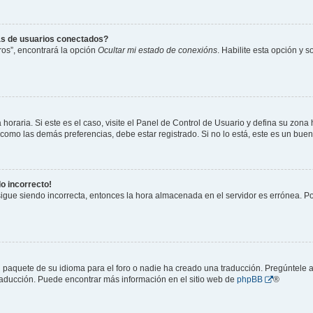
as de usuarios conectados?
os”, encontrará la opción
Ocultar mi estado de conexións
. Habilite esta opción y 
horaria. Si este es el caso, visite el Panel de Control de Usuario y defina su zona
 como las demás preferencias, debe estar registrado. Si no lo está, este es un bu
do incorrecto!
 sigue siendo incorrecta, entonces la hora almacenada en el servidor es errónea. P
 paquete de su idioma para el foro o nadie ha creado una traducción. Pregúntele a
 traducción. Puede encontrar más información en el sitio web de
phpBB
®