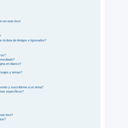
n en este foro!
?
e mi lista de Amigos e Ignorados?
ros?
resultado?
ina en blanco?
nsajes y temas?
vorito y suscribirme a un tema?
emas específicos?
ste foro?
tos?