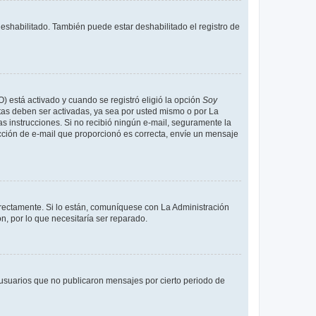
deshabilitado. También puede estar deshabilitado el registro de
O) está activado y cuando se registró eligió la opción
Soy
tas deben ser activadas, ya sea por usted mismo o por La
 las instrucciones. Si no recibió ningún e-mail, seguramente la
rección de e-mail que proporcionó es correcta, envíe un mensaje
rrectamente. Si lo están, comuníquese con La Administración
n, por lo que necesitaría ser reparado.
usuarios que no publicaron mensajes por cierto periodo de