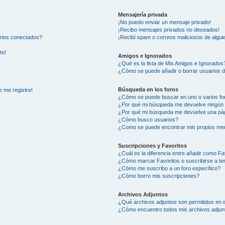
Mensajería privada
¡No puedo enviar un mensaje privado!
¡Recibo mensajes privados no deseados!
arios conectados?
¡Recibí spam o correos maliciosos de alguie
to!
Amigos e Ignorados
¿Qué es la lista de Mis Amigos e Ignorados
¿Cómo se puede añadir o borrar usuarios d
Búsqueda en los foros
e me registre!
¿Cómo se puede buscar en uno o varios fo
¿Por qué mi búsqueda me devuelve ningún 
¿Por qué mi búsqueda me devuelve una pág
¿Cómo busco usuarios?
¿Como se puede encontrar mis propios me
Suscripciones y Favoritos
¿Cuál es la diferencia entre añadir como Fa
¿Cómo marcar Favoritos o suscribirse a t
¿Cómo me suscribo a un foro específico?
¿Cómo borro mis suscripciones?
Archivos Adjuntos
¿Qué archivos adjuntos son permitidos en e
¿Cómo encuentro todos mis archivos adjun