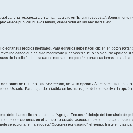
publicar una respuesta a un tema, haga clic en “Enviar respuesta”. Seguramente ne
mplo: Puede publicar nuevos temas, Puede votar en las encuestas, etc.
 o editar sus propios mensajes. Para editarlos debe hacer clic en en botón
editar
(
texto indicando que ha sido modificado y las veces que lo ha sido. No aparece si 
a causa de la edición. Los usuarios normales no podrán borrar sus temas después 
 de Control de Usuario. Una vez creada, active la opción
Añadir firma
cuando publi
trol de Usuario. Para dejar de añadirla en los mensajes, debe desactivar la opción
o, debe hacer clic en la etiqueta “Agregar Encuesta” debajo del formulario de publi
 al menos dos opciones en el campo apropiado, asegurándose de que cada opción se
 seleccionar en la etiqueta “Opciones por usuario”, el tiempo límite en días para 