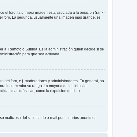
 el foro, la primera imagen está asociada a la posición (rank)
 del foro. La segunda, usualmente una imagen más grande, es
lería, Remoto o Subida. Es la administración quien decide si se
ministración para que sea activada.
o del foro, e.j. moderadores y administradores. En general, no
ara incrementar su rango. La mayoría de los foros lo
didas mas drásticas, como la expulsión del foro.
l uso malicioso del sistema de e-mail por usuarios anónimos.