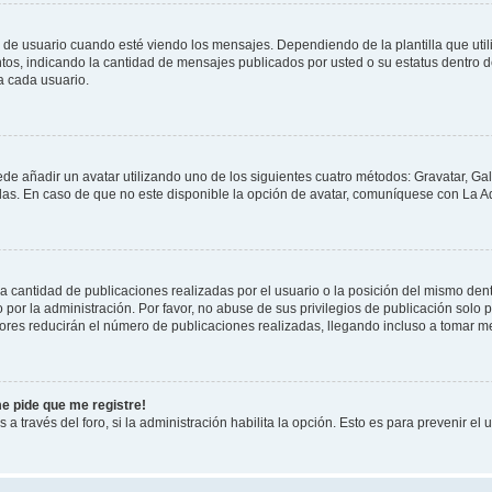
suario cuando esté viendo los mensajes. Dependiendo de la plantilla que utilice
ntos, indicando la cantidad de mensajes publicados por usted o su estatus dentro
a cada usuario.
ede añadir un avatar utilizando uno de los siguientes cuatro métodos: Gravatar, Ga
s. En caso de que no este disponible la opción de avatar, comuníquese con La Ad
cantidad de publicaciones realizadas por el usuario o la posición del mismo dentr
r la administración. Por favor, no abuse de sus privilegios de publicación solo p
ores reducirán el número de publicaciones realizadas, llegando incluso a tomar me
me pide que me registre!
 a través del foro, si la administración habilita la opción. Esto es para prevenir e