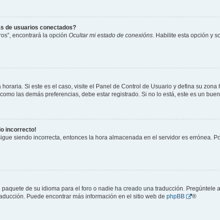
as de usuarios conectados?
os”, encontrará la opción
Ocultar mi estado de conexións
. Habilite esta opción y 
horaria. Si este es el caso, visite el Panel de Control de Usuario y defina su zona
 como las demás preferencias, debe estar registrado. Si no lo está, este es un bu
do incorrecto!
 sigue siendo incorrecta, entonces la hora almacenada en el servidor es errónea. P
 paquete de su idioma para el foro o nadie ha creado una traducción. Pregúntele a
 traducción. Puede encontrar más información en el sitio web de
phpBB
®