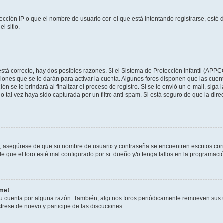
ección IP o que el nombre de usuario con el que está intentando registrarse, esté 
l sitio.
stá correcto, hay dos posibles razones. Si el Sistema de Protección Infantil (APPC
iones que se le darán para activar la cuenta. Algunos foros disponen que las cuen
ón se le brindará al finalizar el proceso de registro. Si se le envió un e-mail, siga
o tal vez haya sido capturada por un filtro anti-spam. Si está seguro de que la di
o, asegúrese de que su nombre de usuario y contraseña se encuentren escritos co
 que el foro esté mal configurado por su dueño y/o tenga fallos en la programació
rme!
su cuenta por alguna razón. También, algunos foros periódicamente remueven sus 
strese de nuevo y participe de las discuciones.