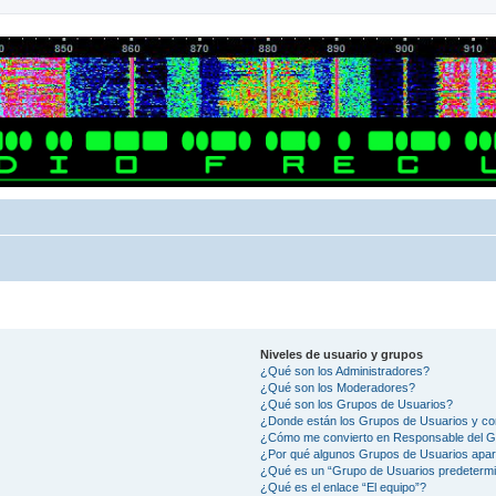
Niveles de usuario y grupos
¿Qué son los Administradores?
¿Qué son los Moderadores?
¿Qué son los Grupos de Usuarios?
¿Donde están los Grupos de Usuarios y co
¿Cómo me convierto en Responsable del 
¿Por qué algunos Grupos de Usuarios apar
¿Qué es un “Grupo de Usuarios predeterm
¿Qué es el enlace “El equipo”?