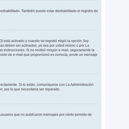
deshabilitado. También puede estar deshabilitado el registro de
O) está activado y cuando se registró eligió la opción
Soy
tas deben ser activadas, ya sea por usted mismo o por La
 las instrucciones. Si no recibió ningún e-mail, seguramente la
rección de e-mail que proporcionó es correcta, envíe un mensaje
rrectamente. Si lo están, comuníquese con La Administración
n, por lo que necesitaría ser reparado.
usuarios que no publicaron mensajes por cierto periodo de