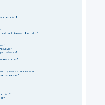
n en este foro!
?
e mi lista de Amigos e Ignorados?
ros?
resultado?
ina en blanco?
nsajes y temas?
vorito y suscribirme a un tema?
emas específicos?
ste foro?
tos?