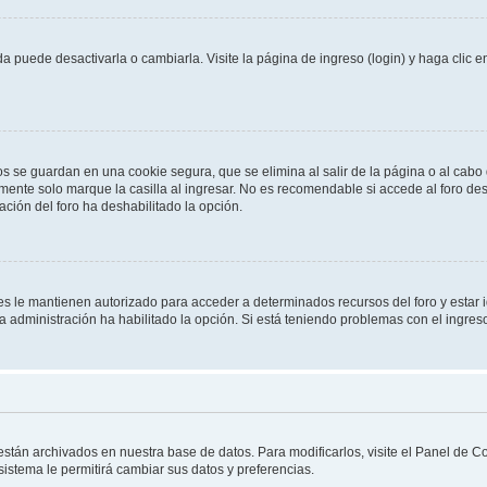
 puede desactivarla o cambiarla. Visite la página de ingreso (login) y haga clic 
os se guardan en una cookie segura, que se elimina al salir de la página o al cab
ente solo marque la casilla al ingresar. No es recomendable si accede al foro des
tración del foro ha deshabilitado la opción.
les le mantienen autorizado para acceder a determinados recursos del foro y estar
 la administración ha habilitado la opción. Si está teniendo problemas con el ingres
 están archivados en nuestra base de datos. Para modificarlos, visite el Panel de 
 sistema le permitirá cambiar sus datos y preferencias.