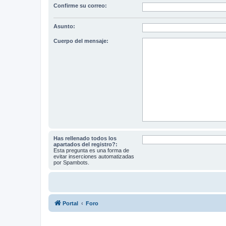
Confirme su correo:
Asunto:
Cuerpo del mensaje:
Has rellenado todos los
apartados del registro?:
Esta pregunta es una forma de
evitar inserciones automatizadas
por Spambots.
Portal
Foro