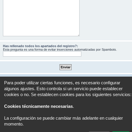
Has rellenado todos los apartados del registro?:
Esta pregunta es una forma de evitar inserciones automatizadas por Spambots.
Portal
Foro
Todos los horarios son
UTC+02:00
Para poder utilizar ciertas funciones, es necesario configurar
algunos ajustes. Esto controla si un servicio puede establecer
Desarrollado por
phpBB
® Forum Software © phpBB Limited
cookies o no. Se establecen cookies para los siguientes servicios:
Traducción al español por
phpBB España
Privacidad
|
Condiciones
Cookies técnicamente necesarias
.
La configuración se puede cambiar más adelante en cualquier
momento.