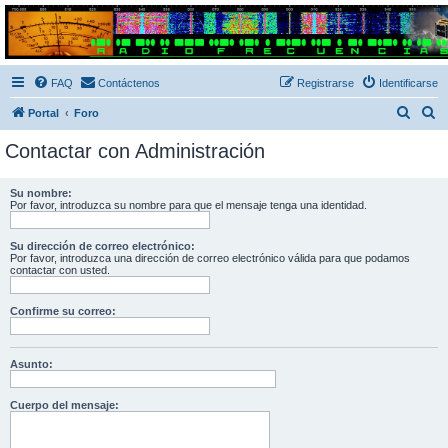
Radio Frecuencias
Foro de Radio Frecuencias
FAQ
Contáctenos
Registrarse
Identificarse
B
B
Portal
Foro
u
u
Contactar con Administración
s
s
c
c
Su nombre:
Por favor, introduzca su nombre para que el mensaje tenga una identidad.
a
a
r
r
Su dirección de correo electrónico:
Por favor, introduzca una dirección de correo electrónico válida para que podamos
contactar con usted.
Confirme su correo:
Asunto:
Cuerpo del mensaje: