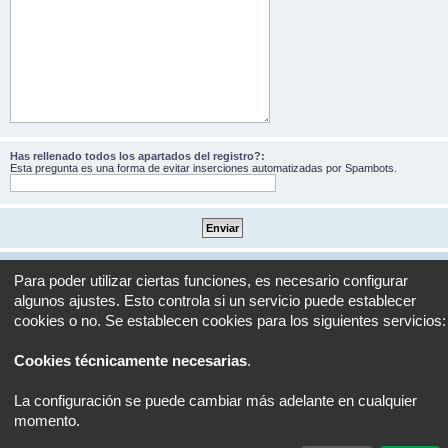
Has rellenado todos los apartados del registro?:
Esta pregunta es una forma de evitar inserciones automatizadas por Spambots.
Portal
Foro
Todos los horarios son
UTC+02:00
Para poder utilizar ciertas funciones, es necesario configurar
algunos ajustes. Esto controla si un servicio puede establecer
Desarrollado por
phpBB
® Forum Software © phpBB Limited
cookies o no. Se establecen cookies para los siguientes servicios:
Traducción al español por
phpBB España
Privacidad
|
Condiciones
Cookies técnicamente necesarias
.
La configuración se puede cambiar más adelante en cualquier
momento.