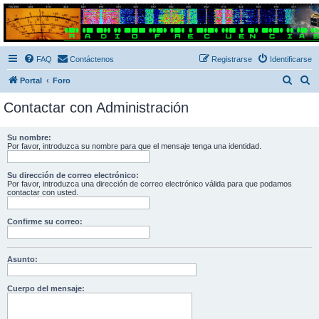
Radio Frecuencias
Foro de Radio Frecuencias
FAQ
Contáctenos
Registrarse
Identificarse
B
B
Portal
Foro
u
u
Contactar con Administración
s
s
c
c
Su nombre:
Por favor, introduzca su nombre para que el mensaje tenga una identidad.
a
a
r
r
Su dirección de correo electrónico:
Por favor, introduzca una dirección de correo electrónico válida para que podamos
contactar con usted.
Confirme su correo:
Asunto:
Cuerpo del mensaje: