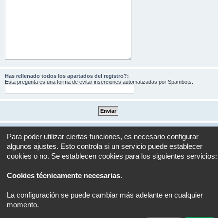
Has rellenado todos los apartados del registro?:
Esta pregunta es una forma de evitar inserciones automatizadas por Spambots.
Portal
Foro
Todos los horarios son
UTC+02:00
Para poder utilizar ciertas funciones, es necesario configurar
algunos ajustes. Esto controla si un servicio puede establecer
Desarrollado por
phpBB
® Forum Software © phpBB Limited
cookies o no. Se establecen cookies para los siguientes servicios:
Traducción al español por
phpBB España
Privacidad
|
Condiciones
Cookies técnicamente necesarias
.
La configuración se puede cambiar más adelante en cualquier
momento.