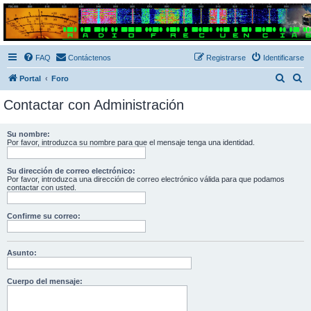
Radio Frecuencias
Foro de Radio Frecuencias
FAQ
Contáctenos
Registrarse
Identificarse
B
B
Portal
Foro
u
u
Contactar con Administración
s
s
c
c
Su nombre:
Por favor, introduzca su nombre para que el mensaje tenga una identidad.
a
a
r
r
Su dirección de correo electrónico:
Por favor, introduzca una dirección de correo electrónico válida para que podamos
contactar con usted.
Confirme su correo:
Asunto:
Cuerpo del mensaje: