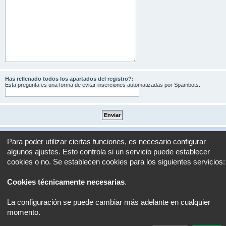
Has rellenado todos los apartados del registro?:
Esta pregunta es una forma de evitar inserciones automatizadas por Spambots.
Portal
Foro
Todos los horarios son
UTC+02:00
Para poder utilizar ciertas funciones, es necesario configurar
algunos ajustes. Esto controla si un servicio puede establecer
Desarrollado por
phpBB
® Forum Software © phpBB Limited
cookies o no. Se establecen cookies para los siguientes servicios:
Traducción al español por
phpBB España
Privacidad
|
Condiciones
Cookies técnicamente necesarias
.
La configuración se puede cambiar más adelante en cualquier
momento.