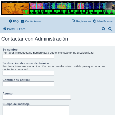
Radio Frecuencias
Foro de Radio Frecuencias
FAQ
Contáctenos
Registrarse
Identificarse
B
B
Portal
Foro
u
u
Contactar con Administración
s
s
c
c
Su nombre:
Por favor, introduzca su nombre para que el mensaje tenga una identidad.
a
a
r
r
Su dirección de correo electrónico:
Por favor, introduzca una dirección de correo electrónico válida para que podamos
contactar con usted.
Confirme su correo:
Asunto:
Cuerpo del mensaje: